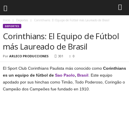
Inicio
Deportes
Corinthians: El Equipo de Fútbol más Laureado de Brasil
DEPORTES
Corinthians: El Equipo de Fútbol
más Laureado de Brasil
Por
ARLECO PRODUCCIONES
301
0
El Sport Club Corinthians Paulista más conocido como
Corinthians
es un equipo de fútbol de
Sao Paolo
,
Brasil
. Este equipo
apodado por sus hinchas como Timão, Todo Poderoso, Coringão o
Campeão dos Campeões fue fundado en 1910.