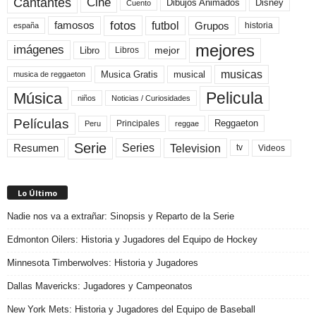
Cine
Cantantes
Dibujos Animados
Disney
Cuento
fotos
futbol
Grupos
famosos
historia
españa
mejores
imágenes
mejor
Libro
Libros
musicas
Musica Gratis
musical
musica de reggaeton
Pelicula
Música
niños
Noticias / Curiosidades
Películas
Reggaeton
Principales
Peru
reggae
Serie
Television
Series
Resumen
Videos
tv
Lo Último
Nadie nos va a extrañar: Sinopsis y Reparto de la Serie
Edmonton Oilers: Historia y Jugadores del Equipo de Hockey
Minnesota Timberwolves: Historia y Jugadores
Dallas Mavericks: Jugadores y Campeonatos
New York Mets: Historia y Jugadores del Equipo de Baseball