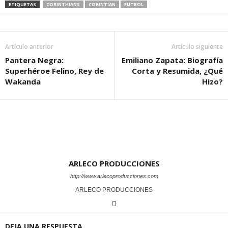
ETIQUETAS
CORINTHIANS
CORINTIAN
FUTBOL
Artículo anterior
Artículo siguiente
Pantera Negra:
Emiliano Zapata: Biografía
Superhéroe Felino, Rey de
Corta y Resumida, ¿Qué
Wakanda
Hizo?
ARLECO PRODUCCIONES
http://www.arlecoproducciones.com
ARLECO PRODUCCIONES
DEJA UNA RESPUESTA