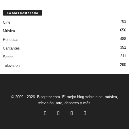
Lo Más Destacado
703
Cine
656
Música
488
Películas
351
Cantantes
311
Series
290
Television
© 2009 - 2026. Blogistar.com. El mejor blog sobre cine, música,
televisión, arte, deportes y más.