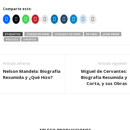
Comparte esto:
ETIQUETAS
CIUDAD DE PAPEL
CIUDADES DE PAPEL
EN CINES
JOHN GREEN
PELICULA
SINOPSIS
Artículo anterior
Artículo siguiente
Nelson Mandela: Biografía
Miguel de Cervantes:
Resumida y ¿Qué Hizo?
Biografía Resumida y
Corta, y sus Obras