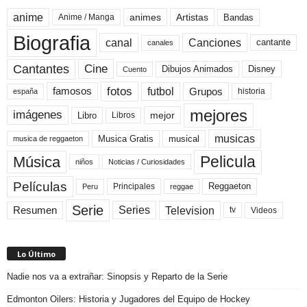
anime
animes
Artistas
Bandas
Anime / Manga
Biografia
canal
Canciones
cantante
canales
Cine
Cantantes
Dibujos Animados
Disney
Cuento
fotos
futbol
Grupos
famosos
historia
españa
mejores
imágenes
mejor
Libro
Libros
musicas
Musica Gratis
musical
musica de reggaeton
Pelicula
Música
niños
Noticias / Curiosidades
Películas
Reggaeton
Principales
Peru
reggae
Serie
Television
Series
Resumen
Videos
tv
Lo Último
Nadie nos va a extrañar: Sinopsis y Reparto de la Serie
Edmonton Oilers: Historia y Jugadores del Equipo de Hockey