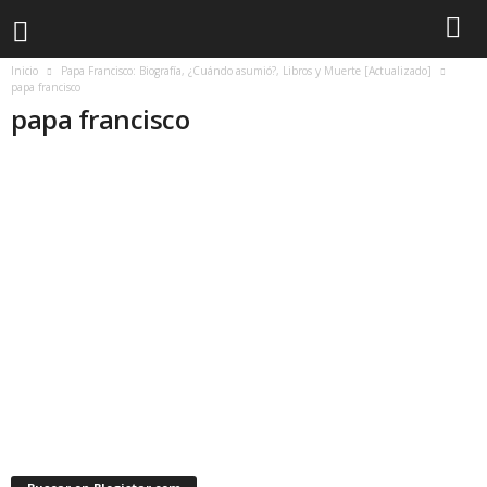
Inicio
Papa Francisco: Biografía, ¿Cuándo asumió?, Libros y Muerte [Actualizado]
papa francisco
papa francisco