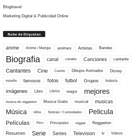
Blogitravel
Marketing Digital & Publicidad Online
Nube de Etiquetas
anime
animes
Artistas
Bandas
Anime / Manga
Biografia
canal
Canciones
cantante
canales
Cine
Cantantes
Dibujos Animados
Disney
Cuento
fotos
futbol
Grupos
famosos
historia
españa
mejores
imágenes
mejor
Libro
Libros
musicas
Musica Gratis
musical
musica de reggaeton
Pelicula
Música
niños
Noticias / Curiosidades
Películas
Reggaeton
Principales
Peru
reggae
Serie
Television
Series
Resumen
Videos
tv