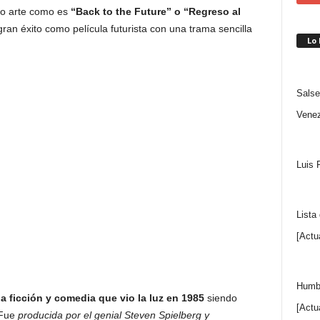
mo arte como es
“Back to the Future” o “Regreso al
n éxito como película futurista con una trama sencilla
Lo
Salse
Venez
Luis 
Lista
[Actu
Humbe
ia ficción y comedia que vio la luz en 1985
siendo
[Actu
 Fue
producida por el genial Steven Spielberg y