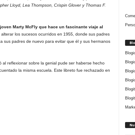
opher Lloyd, Lea Thompson, Crispin Glover y Thomas F.
Comen
Perso
 joven Marty McFly que hace un fascinante viaje al
 alterar los sucesos ocurridos en 1955, donde sus padres
 a sus padres de nuevo para evitar que él y sus hermanos
Blo
Blogi
Blogi
ó al reflexionar sobre la genial pude ser haberse hecho
uentado la misma escuela. Este libreto fue rechazado en
Blogi
Blogi
Blogi
Blogit
Marke
Nu