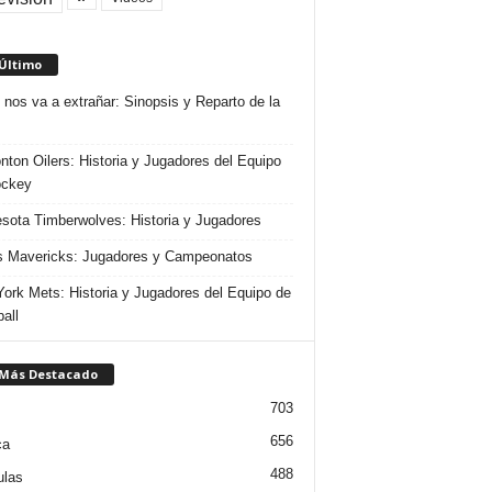
 Último
 nos va a extrañar: Sinopsis y Reparto de la
ton Oilers: Historia y Jugadores del Equipo
ockey
sota Timberwolves: Historia y Jugadores
s Mavericks: Jugadores y Campeonatos
ork Mets: Historia y Jugadores del Equipo de
all
 Más Destacado
703
656
ca
488
ulas