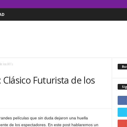
AD
e los 80´s
Bus
 Clásico Futurista de los
Sí
randes películas que sin duda dejaron una huella
mente de los espectadores. En este post hablaremos un