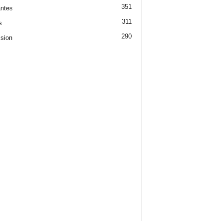
351
ntes
311
s
290
ision