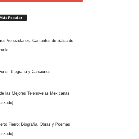
 Más Popular
ros Venezolanos: Cantantes de Salsa de
uela
Fonsi: Biografía y Canciones
 de las Mejores Telenovelas Mexicanas
alizado]
rto Fierro: Biografía, Obras y Poemas
alizado]