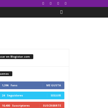
car en Blogistar.com
guenos
1,396
Fans
ME GUSTA
24
Seguidores
SEGUIR
10,400
Suscriptores
SUSCRIBIRTE