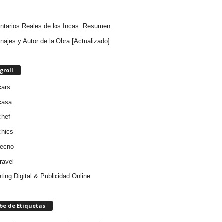
tarios Reales de los Incas: Resumen,
najes y Autor de la Obra [Actualizado]
groll
cars
casa
chef
chics
tecno
ravel
ting Digital & Publicidad Online
be de Etiquetas