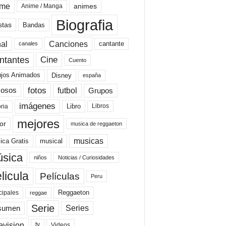
ime
animes
Anime / Manga
Biografia
stas
Bandas
al
Canciones
cantante
canales
Cine
ntantes
Cuento
ujos Animados
Disney
españa
fotos
futbol
Grupos
osos
imágenes
Libro
oria
Libros
mejores
or
musica de reggaeton
musicas
ica Gratis
musical
sica
niños
Noticias / Curiosidades
licula
Películas
Peru
Reggaeton
cipales
reggae
Serie
Series
sumen
evision
Videos
tv