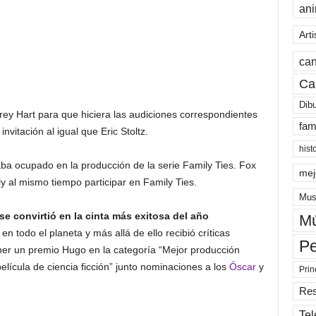
an
Arti
can
Ca
Dib
orey Hart para que hiciera las audiciones correspondientes
fam
vitación al igual que Eric Stoltz.
hist
ba ocupado en la producción de la serie Family Ties. Fox
mej
ly al mismo tiempo participar en Family Ties.
Mus
se convirtió en la cinta más exitosa del año
Mú
todo el planeta y más allá de ello recibió críticas
Pe
ner un premio Hugo en la categoría “Mejor producción
elícula de ciencia ficción” junto nominaciones a los
Óscar
y
Prin
Re
Tel