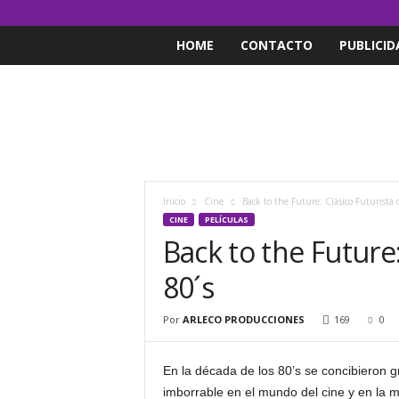
HOME
CONTACTO
PUBLICID
Inicio
Cine
Back to the Future: Clásico Futurista d
CINE
PELÍCULAS
Back to the Future:
80´s
Por
ARLECO PRODUCCIONES
169
0
En la década de los 80’s se concibieron g
imborrable en el mundo del cine y en la 