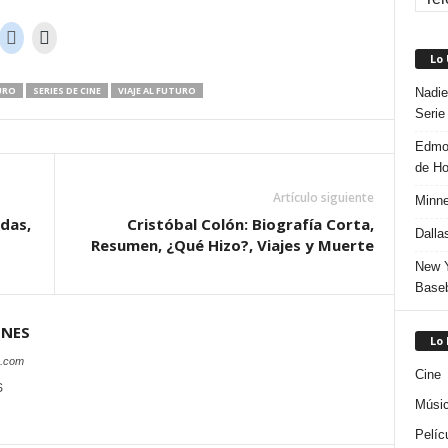
Lo
URO
SERIES DE CINE
VIAJE AL FUTURO
Nadie
Serie
Edmon
de H
Artículo siguiente
Minne
das,
Cristóbal Colón: Biografía Corta,
Dalla
Resumen, ¿Qué Hizo?, Viajes y Muerte
New Y
Baseb
ONES
Lo
s.com
Cine
S
Músi
Pelíc