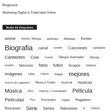
Blogitravel
Marketing Digital & Publicidad Online
Nube de Etiquetas
anime
animes
Artistas
Bandas
Anime / Manga
Biografia
canal
Canciones
cantante
canales
Cine
Cantantes
Dibujos Animados
Disney
Cuento
fotos
futbol
Grupos
famosos
historia
españa
mejores
imágenes
mejor
Libro
Libros
musicas
Musica Gratis
musical
musica de reggaeton
Pelicula
Música
niños
Noticias / Curiosidades
Películas
Reggaeton
Principales
Peru
reggae
Serie
Television
Series
Resumen
Videos
tv