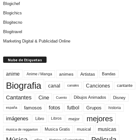
Blogichef
Blogichics
Blogitecno
Blogitravel
Marketing Digital & Publicidad Online
Nube de Etiquetas
anime
animes
Artistas
Bandas
Anime / Manga
Biografia
canal
Canciones
cantante
canales
Cine
Cantantes
Dibujos Animados
Disney
Cuento
fotos
futbol
Grupos
famosos
historia
españa
mejores
imágenes
mejor
Libro
Libros
musicas
Musica Gratis
musical
musica de reggaeton
Pelicula
Música
niños
Noticias / Curiosidades