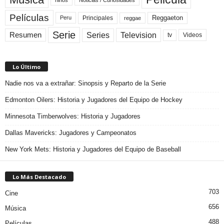
Películas
Reggaeton
Principales
Peru
reggae
Serie
Television
Series
Resumen
Videos
tv
Lo Último
Nadie nos va a extrañar: Sinopsis y Reparto de la Serie
Edmonton Oilers: Historia y Jugadores del Equipo de Hockey
Minnesota Timberwolves: Historia y Jugadores
Dallas Mavericks: Jugadores y Campeonatos
New York Mets: Historia y Jugadores del Equipo de Baseball
Lo Más Destacado
703
Cine
656
Música
488
Películas