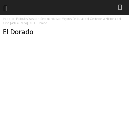
Inicio
Películas Western Recomendadas: Mejores Películas del Oeste de la Historia del
Cine [Actualizado]
El Dorado
El Dorado