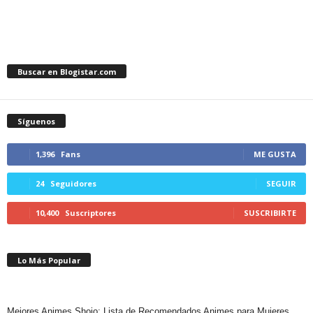
Buscar en Blogistar.com
Síguenos
1,396
Fans
ME GUSTA
24
Seguidores
SEGUIR
10,400
Suscriptores
SUSCRIBIRTE
Lo Más Popular
Mejores Animes Shojo: Lista de Recomendados Animes para Mujeres