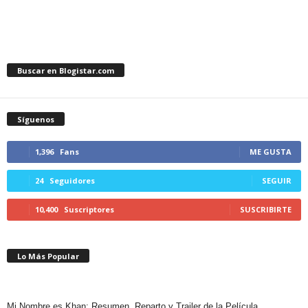
Buscar en Blogistar.com
Síguenos
1,396
Fans
ME GUSTA
24
Seguidores
SEGUIR
10,400
Suscriptores
SUSCRIBIRTE
Lo Más Popular
Mi Nombre es Khan: Resumen, Reparto y Trailer de la Película