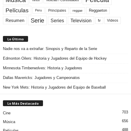
Películas
Reggaeton
Principales
Peru
reggae
Serie
Television
Series
Resumen
Videos
tv
Lo Último
Nadie nos va a extrañar: Sinopsis y Reparto de la Serie
Edmonton Oilers: Historia y Jugadores del Equipo de Hockey
Minnesota Timberwolves: Historia y Jugadores
Dallas Mavericks: Jugadores y Campeonatos
New York Mets: Historia y Jugadores del Equipo de Baseball
Lo Más Destacado
703
Cine
656
Música
488
Películas