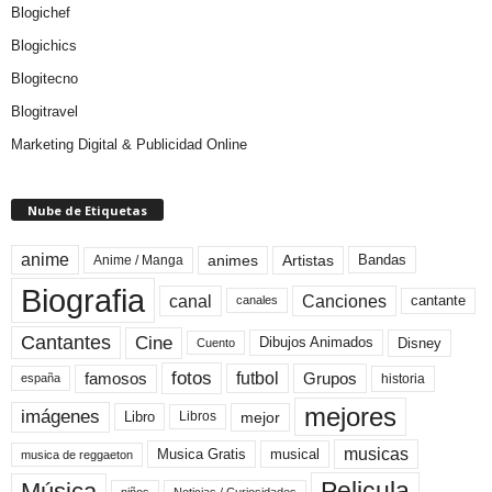
Blogichef
Blogichics
Blogitecno
Blogitravel
Marketing Digital & Publicidad Online
Nube de Etiquetas
anime
animes
Artistas
Bandas
Anime / Manga
Biografia
canal
Canciones
cantante
canales
Cine
Cantantes
Dibujos Animados
Disney
Cuento
fotos
futbol
Grupos
famosos
historia
españa
mejores
imágenes
mejor
Libro
Libros
musicas
Musica Gratis
musical
musica de reggaeton
Pelicula
Música
niños
Noticias / Curiosidades