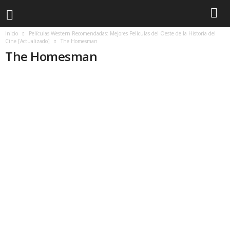
Inicio
Películas Western Recomendadas: Mejores Películas del Oeste de la Historia del
Cine [Actualizado]
The Homesman
The Homesman