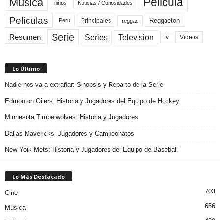
Pelicula
Música
niños
Noticias / Curiosidades
Películas
Reggaeton
Principales
Peru
reggae
Serie
Television
Series
Resumen
Videos
tv
Lo Último
Nadie nos va a extrañar: Sinopsis y Reparto de la Serie
Edmonton Oilers: Historia y Jugadores del Equipo de Hockey
Minnesota Timberwolves: Historia y Jugadores
Dallas Mavericks: Jugadores y Campeonatos
New York Mets: Historia y Jugadores del Equipo de Baseball
Lo Más Destacado
703
Cine
656
Música