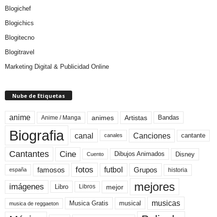
Blogichef
Blogichics
Blogitecno
Blogitravel
Marketing Digital & Publicidad Online
Nube de Etiquetas
anime
animes
Artistas
Bandas
Anime / Manga
Biografia
canal
Canciones
cantante
canales
Cine
Cantantes
Dibujos Animados
Disney
Cuento
fotos
futbol
Grupos
famosos
historia
españa
mejores
imágenes
mejor
Libro
Libros
musicas
Musica Gratis
musical
musica de reggaeton