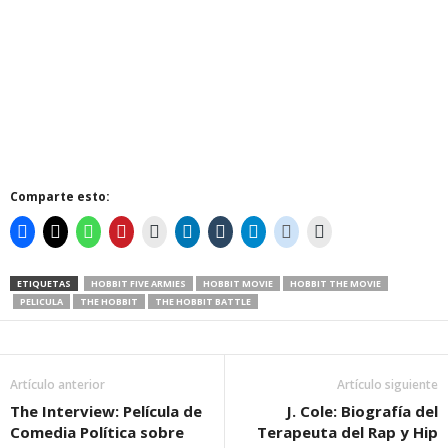
Comparte esto:
ETIQUETAS
HOBBIT FIVE ARMIES
HOBBIT MOVIE
HOBBIT THE MOVIE
PELICULA
THE HOBBIT
THE HOBBIT BATTLE
Artículo anterior
Artículo siguiente
The Interview: Película de
J. Cole: Biografía del
Comedia Política sobre
Terapeuta del Rap y Hip