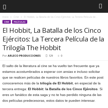
Inicio
Cine
El Hobbit, La Batalla de los Cinco Ejércitos: La Tercera Película de...
CINE
PELÍCULAS
El Hobbit, La Batalla de los Cinco
Ejércitos: La Tercera Película de la
Trilogía The Hobbit
Por
ARLECO PRODUCCIONES
129
0
El salto de la literatura al cine se ha vuelto tan frecuente que ya
estamos acostumbrados a esperar con ansias e incluso solicitar
que se realicen películas de nuestros libros favoritos. En este post
conoceremos más de la
trilogía de
El Hobbit
, en especial de la
tercera entrega:
El Hobbit: la Batalla de los Cinco Ejércitos
. Si
eres un fanático de esta saga y no te has perdido ninguna de las
dos películas predecesoras, estos datos te pueden interesar.