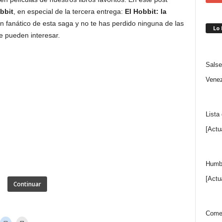
bbit
, en especial de la tercera entrega:
El Hobbit: la
un fanático de esta saga y no te has perdido ninguna de las
Lo
e pueden interesar.
Salse
Venez
Lista
[Actu
Humbe
[Actu
Continuar
Comen