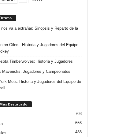
 Último
 nos va a extrañar: Sinopsis y Reparto de la
ton Oilers: Historia y Jugadores del Equipo
ockey
sota Timberwolves: Historia y Jugadores
s Mavericks: Jugadores y Campeonatos
ork Mets: Historia y Jugadores del Equipo de
all
 Más Destacado
703
656
ca
488
ulas