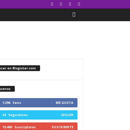
car en Blogistar.com
guenos
1,396
Fans
ME GUSTA
24
Seguidores
SEGUIR
10,400
Suscriptores
SUSCRIBIRTE