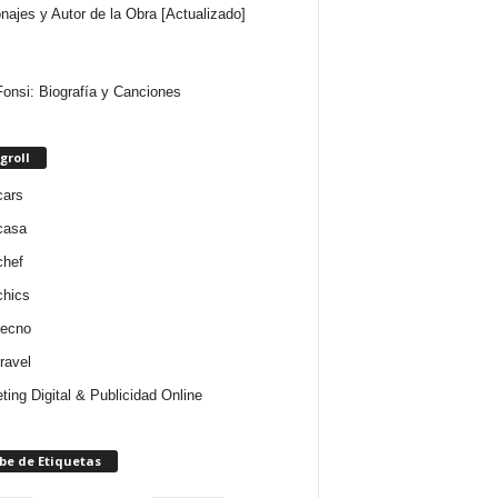
najes y Autor de la Obra [Actualizado]
Fonsi: Biografía y Canciones
groll
cars
casa
chef
chics
tecno
ravel
ting Digital & Publicidad Online
be de Etiquetas