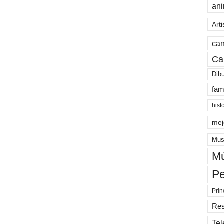
an
Arti
can
Ca
Dib
fam
hist
mej
Mus
Mú
Pe
Prin
Re
Tel