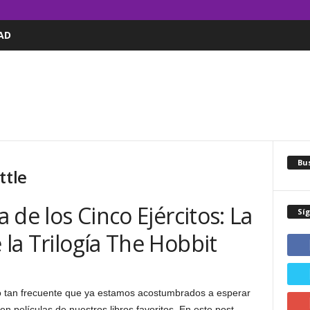
AD
Bus
ttle
a de los Cinco Ejércitos: La
Sí
 la Trilogía The Hobbit
uelto tan frecuente que ya estamos acostumbrados a esperar
cen películas de nuestros libros favoritos. En este post