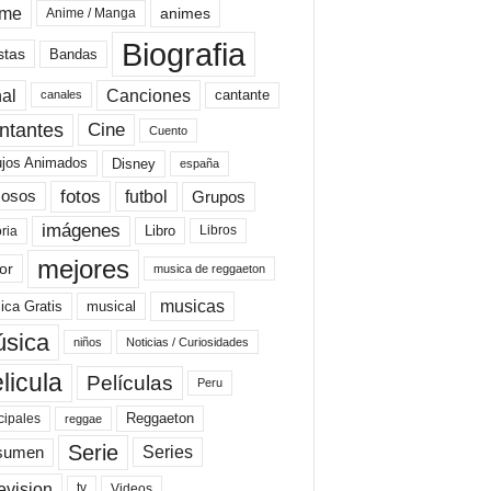
ime
animes
Anime / Manga
Biografia
stas
Bandas
al
Canciones
cantante
canales
Cine
ntantes
Cuento
ujos Animados
Disney
españa
fotos
futbol
Grupos
osos
imágenes
Libro
oria
Libros
mejores
or
musica de reggaeton
musicas
ica Gratis
musical
sica
niños
Noticias / Curiosidades
licula
Películas
Peru
Reggaeton
cipales
reggae
Serie
Series
sumen
evision
Videos
tv