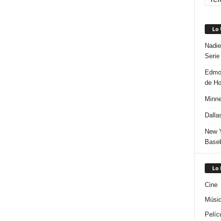
Lo
Nadie
Serie
Edmon
de H
Minne
Dalla
New Y
Baseb
Lo
Cine
Músi
Pelíc