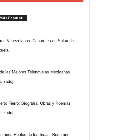
 Más Popular
ros Venezolanos: Cantantes de Salsa de
uela
 de las Mejores Telenovelas Mexicanas
alizado]
rto Fierro: Biografía, Obras y Poemas
alizado]
tarios Reales de los Incas: Resumen,