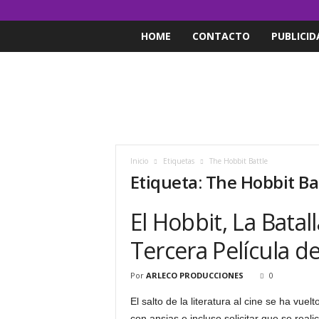
HOME
CONTACTO
PUBLICID
Inicio
Etiquetas
The Hobbit Battle
Etiqueta: The Hobbit Ba
El Hobbit, La Batall
Tercera Película de
Por
ARLECO PRODUCCIONES
0
El salto de la literatura al cine se ha v
con ansias e incluso solicitar que se reali