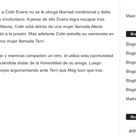
 Colin Evans no se le otorga libertad condicional y debe
Manch
 involuntario. A pesar de ello Evans logra escapar tras
Atlanta, Colin está detrás de una mujer llamada Alexis
 a la prisión. Más adelante Colin estrella su camioneta en
Blo
na mujer llamada Terri.
Blogi
Blogi
r y mientras comparten un vino, él utiliza esta oportunidad
Blogi
aciéndola dudar de la honestidad de su amiga. Luego
uerpo argumentando ante Terri que Meg tuvo que irse.
Blogi
Blogi
Blogit
Marke
Nu
an