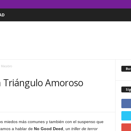
AD
 Macabro
Bus
 Triángulo Amoroso
Sí
os miedos más comunes y también con el suspenso que
 vamos a hablar de
No Good Deed
, un
triller de terror