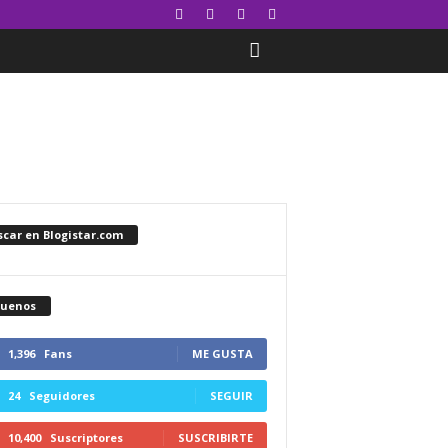
car en Blogistar.com
guenos
1,396
Fans
ME GUSTA
24
Seguidores
SEGUIR
10,400
Suscriptores
SUSCRIBIRTE