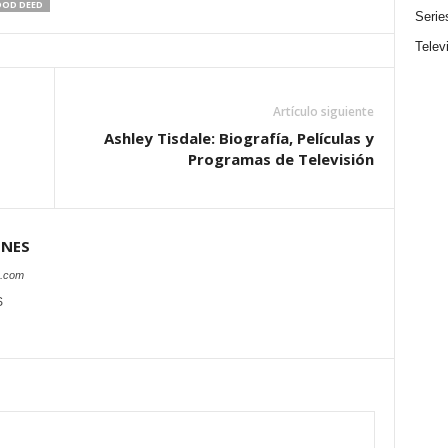
OOD DEED
Serie
Telev
Artículo siguiente
Ashley Tisdale: Biografía, Películas y
Programas de Televisión
ONES
s.com
S