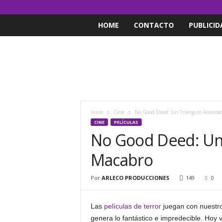
HOME
CONTACTO
PUBLICID
Inicio
Cine
No Good Deed: Un Triángulo Amoroso
CINE
PELÍCULAS
No Good Deed: Un
Macabro
Por
ARLECO PRODUCCIONES
149
0
Las
películas de terror
juegan con nuestr
genera lo fantástico e impredecible. Hoy