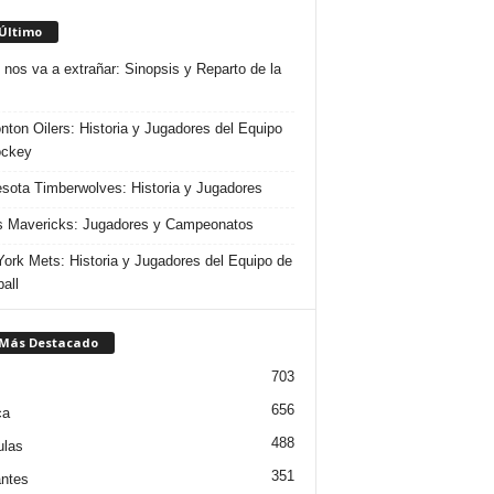
 Último
 nos va a extrañar: Sinopsis y Reparto de la
ton Oilers: Historia y Jugadores del Equipo
ockey
sota Timberwolves: Historia y Jugadores
s Mavericks: Jugadores y Campeonatos
ork Mets: Historia y Jugadores del Equipo de
all
 Más Destacado
703
656
ca
488
ulas
351
ntes