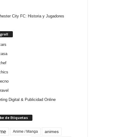
ester City FC: Historia y Jugadores
groll
cars
casa
chef
chics
tecno
ravel
ting Digital & Publicidad Online
be de Etiquetas
ime
animes
Anime / Manga