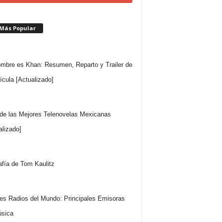
 Más Popular
mbre es Khan: Resumen, Reparto y Trailer de
lícula [Actualizado]
 de las Mejores Telenovelas Mexicanas
alizado]
afía de Tom Kaulitz
es Radios del Mundo: Principales Emisoras
sica