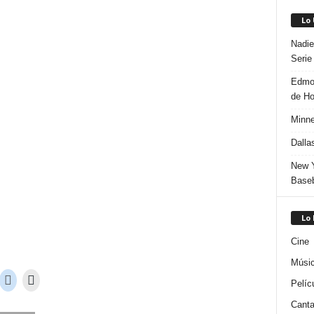
Lo
Nadie
Serie
Edmon
de H
Minne
Dalla
New Y
Baseb
Lo
Cine
Músi
Pelíc
Canta