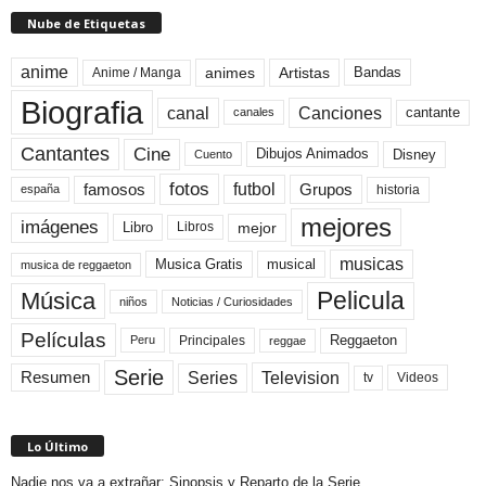
Nube de Etiquetas
anime
animes
Artistas
Bandas
Anime / Manga
Biografia
canal
Canciones
cantante
canales
Cine
Cantantes
Dibujos Animados
Disney
Cuento
fotos
futbol
Grupos
famosos
historia
españa
mejores
imágenes
mejor
Libro
Libros
musicas
Musica Gratis
musical
musica de reggaeton
Pelicula
Música
niños
Noticias / Curiosidades
Películas
Reggaeton
Principales
Peru
reggae
Serie
Television
Series
Resumen
Videos
tv
Lo Último
Nadie nos va a extrañar: Sinopsis y Reparto de la Serie