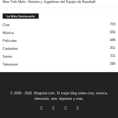
New York Mets: Historia y Jugadores del Equipo de Baseball
Lo Más Destacado
703
Cine
656
Música
488
Películas
351
Cantantes
311
Series
290
Television
© 2009 - 2026. Blogistar.com. El mejor blog sobre cine, música,
televisión, arte, deportes y más.