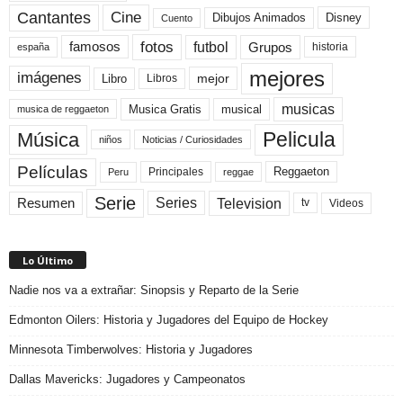
Cine
Cantantes
Dibujos Animados
Disney
Cuento
fotos
futbol
Grupos
famosos
historia
españa
mejores
imágenes
mejor
Libro
Libros
musicas
Musica Gratis
musical
musica de reggaeton
Pelicula
Música
niños
Noticias / Curiosidades
Películas
Reggaeton
Principales
Peru
reggae
Serie
Television
Series
Resumen
Videos
tv
Lo Último
Nadie nos va a extrañar: Sinopsis y Reparto de la Serie
Edmonton Oilers: Historia y Jugadores del Equipo de Hockey
Minnesota Timberwolves: Historia y Jugadores
Dallas Mavericks: Jugadores y Campeonatos