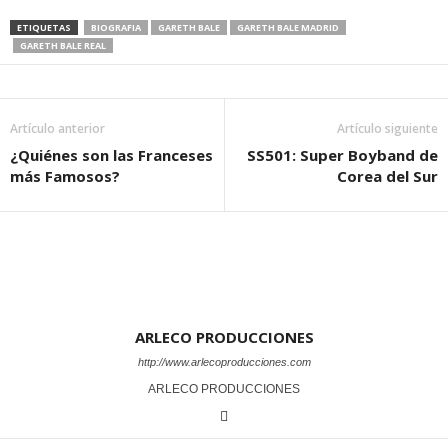
ETIQUETAS
BIOGRAFIA
GARETH BALE
GARETH BALE MADRID
GARETH BALE REAL
Artículo anterior
Artículo siguiente
¿Quiénes son las Franceses
SS501: Super Boyband de
más Famosos?
Corea del Sur
ARLECO PRODUCCIONES
http://www.arlecoproducciones.com
ARLECO PRODUCCIONES