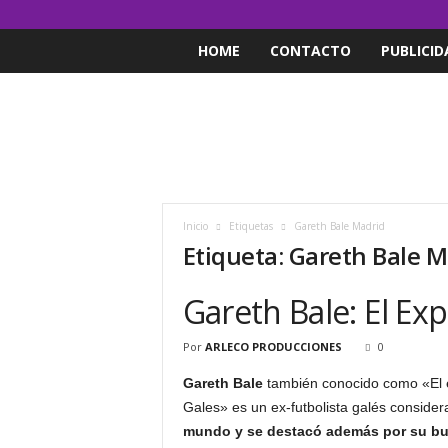
HOME
CONTACTO
PUBLICID
Inicio
Etiquetas
Gareth Bale Madrid
Etiqueta: Gareth Bale 
Gareth Bale: El Ex
Por
ARLECO PRODUCCIONES
0
Gareth Bale
también conocido como «El e
Gales» es un ex-futbolista galés consid
mundo y se destacó además por su bu