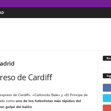
AD
Bus
Madrid
preso de Cardiff
Sí
xpreso de Cardiff», «Cañoncito Bale» y «El Príncipe de
erado como
uno de los futbolistas más rápidos del
en golpe del balón
.