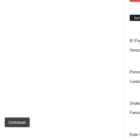
Lo
El Pa
Horac
Perso
Carac
Shaki
Famo
Continuar
Kate 