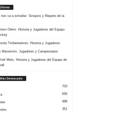
 Último
 nos va a extrañar: Sinopsis y Reparto de la
ton Oilers: Historia y Jugadores del Equipo
ockey
sota Timberwolves: Historia y Jugadores
s Mavericks: Jugadores y Campeonatos
ork Mets: Historia y Jugadores del Equipo de
all
 Más Destacado
703
656
ca
488
ulas
351
ntes