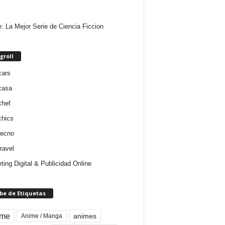
e: La Mejor Serie de Ciencia Ficcion
groll
cars
casa
chef
chics
tecno
ravel
ting Digital & Publicidad Online
be de Etiquetas
ime
animes
Anime / Manga