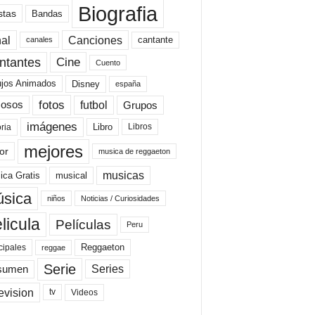
Biografia
stas
Bandas
al
Canciones
cantante
canales
Cine
ntantes
Cuento
ujos Animados
Disney
españa
fotos
futbol
Grupos
osos
imágenes
Libro
oria
Libros
mejores
or
musica de reggaeton
musicas
ica Gratis
musical
sica
niños
Noticias / Curiosidades
licula
Películas
Peru
Reggaeton
cipales
reggae
Serie
Series
sumen
evision
Videos
tv