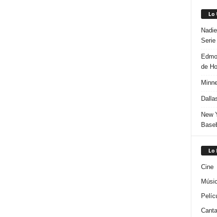
Lo
Nadie
Serie
Edmon
de H
Minne
Dalla
New Y
Baseb
Lo
Cine
Músi
Pelíc
Canta