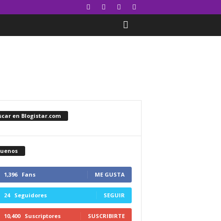
car en Blogistar.com
guenos
1,396
Fans
ME GUSTA
24
Seguidores
SEGUIR
10,400
Suscriptores
SUSCRIBIRTE