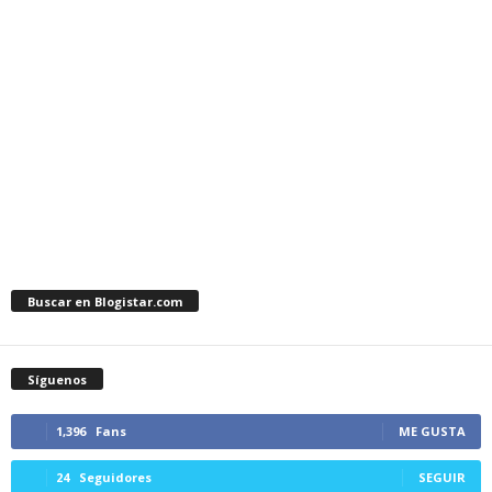
Buscar en Blogistar.com
Síguenos
1,396
Fans
ME GUSTA
24
Seguidores
SEGUIR