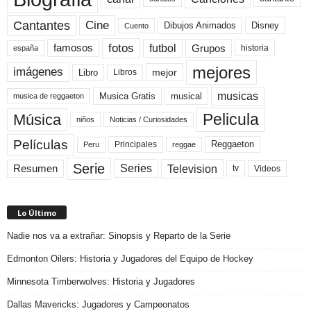
Cine
Cantantes
Dibujos Animados
Disney
Cuento
fotos
futbol
Grupos
famosos
historia
españa
mejores
imágenes
mejor
Libro
Libros
musicas
Musica Gratis
musical
musica de reggaeton
Pelicula
Música
niños
Noticias / Curiosidades
Películas
Reggaeton
Principales
Peru
reggae
Serie
Television
Series
Resumen
Videos
tv
Lo Último
Nadie nos va a extrañar: Sinopsis y Reparto de la Serie
Edmonton Oilers: Historia y Jugadores del Equipo de Hockey
Minnesota Timberwolves: Historia y Jugadores
Dallas Mavericks: Jugadores y Campeonatos