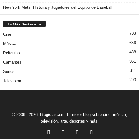
New York Mets: Historia y Jugadores del Equipo de Baseball
Lo Más Destacado
703
Cine
656
Música
488
Películas
351
Cantantes
311
Series
290
Television
© 2009 - 2026. Blogistar.com. El mejor blog sobre cine, música,
televisión, arte, deportes y más.