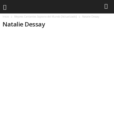
Inicio
Mejores Cantantes Soprano del Mundo [Actualizado]
Natalie Dessay
Natalie Dessay