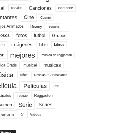
al
Canciones
cantante
canales
Cine
ntantes
Cuento
ujos Animados
Disney
españa
fotos
futbol
Grupos
osos
imágenes
Libro
oria
Libros
mejores
or
musica de reggaeton
musicas
ica Gratis
musical
sica
niños
Noticias / Curiosidades
licula
Películas
Peru
Reggaeton
cipales
reggae
Serie
Series
sumen
evision
Videos
tv
 Último