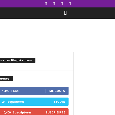
car en Blogistar.com
guenos
1,396
Fans
ME GUSTA
24
Seguidores
SEGUIR
10,400
Suscriptores
SUSCRIBIRTE