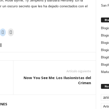
lson, Rose Byrne, Ty Simpkins y Barbara Hershey. En la
San P
ir un oscuro secreto que les ha dejado conectados con el
Blo
Blogi
Blogi
Blogi
Blogi
Blogi
Blogit
Artículo siguiente
Marke
Now You See Me: Los Ilusionistas del
Crimen
Nu
an
ONES
Arti