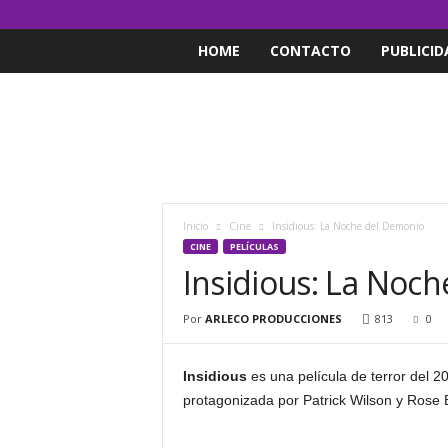
HOME
CONTACTO
PUBLICID
Inicio
Cine
Insidious: La Noche del Demonio
CINE
PELÍCULAS
Insidious: La Noc
Por
ARLECO PRODUCCIONES
813
0
Insidious
es una película de terror del 2
protagonizada por Patrick Wilson y Rose 