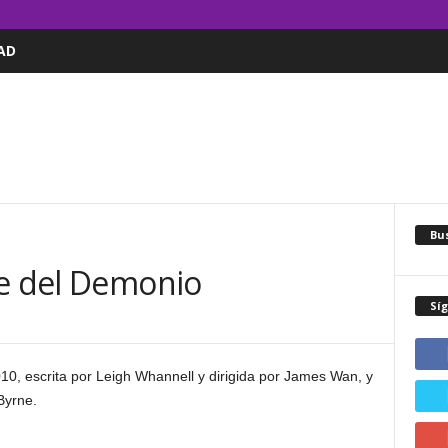
AD
Bus
he del Demonio
Sí
010, escrita por Leigh Whannell y dirigida por James Wan, y
Byrne.