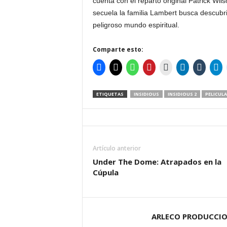
cuenta con el reparto original Patrick Wi
secuela la familia Lambert busca descubr
peligroso mundo espiritual.
Comparte esto:
ETIQUETAS
INSIDIOUS
INSIDIOUS 2
PELICULA
Artículo anterior
Under The Dome: Atrapados en la
Cúpula
ARLECO PRODUCCI