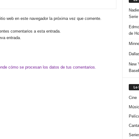
Nadie
Serie
sitio web en este navegador la próxima vez que comente.
Edmon
ientes comentarios a esta entrada.
de H
eva entrada.
Minne
Dalla
New Y
nde cómo se procesan los datos de tus comentarios.
Baseb
Lo
Cine
Músi
Pelíc
Canta
Serie