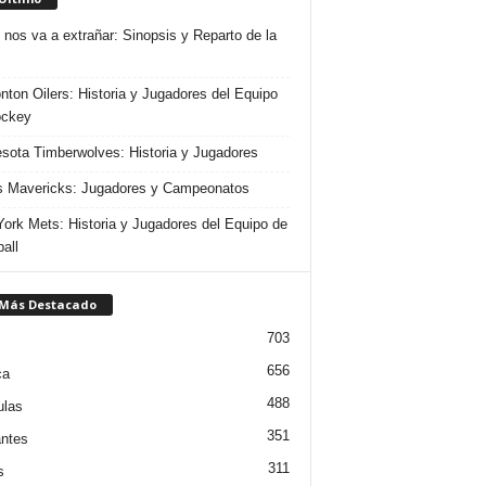
 nos va a extrañar: Sinopsis y Reparto de la
ton Oilers: Historia y Jugadores del Equipo
ockey
sota Timberwolves: Historia y Jugadores
s Mavericks: Jugadores y Campeonatos
ork Mets: Historia y Jugadores del Equipo de
all
 Más Destacado
703
656
ca
488
ulas
351
ntes
311
s