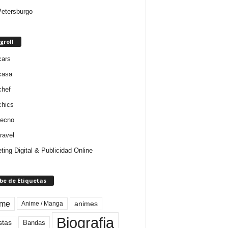
etersburgo
groll
cars
casa
chef
chics
tecno
ravel
ting Digital & Publicidad Online
be de Etiquetas
ime
animes
Anime / Manga
Biografia
stas
Bandas