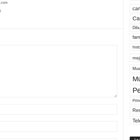
s.com
can
S
Ca
Dib
fam
hist
mej
Mus
Mú
Pe
Prin
Re
Tel
Lo