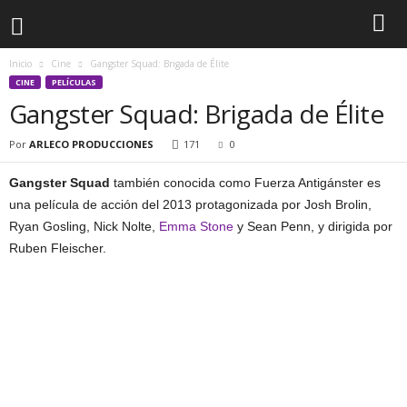
Inicio
Cine
Gangster Squad: Brigada de Élite
CINE
PELÍCULAS
Gangster Squad: Brigada de Élite
Por
ARLECO PRODUCCIONES
171
0
Gangster Squad
también conocida como Fuerza Antigánster es
una película de acción del 2013 protagonizada por Josh Brolin,
Ryan Gosling, Nick Nolte,
Emma Stone
y Sean Penn, y dirigida por
Ruben Fleischer.