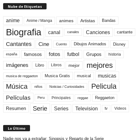
Nube de Etiquetas
anime
animes
Artistas
Bandas
Anime / Manga
Biografia
canal
Canciones
cantante
canales
Cine
Cantantes
Dibujos Animados
Disney
Cuento
fotos
futbol
Grupos
famosos
historia
españa
mejores
imágenes
mejor
Libro
Libros
musicas
Musica Gratis
musical
musica de reggaeton
Pelicula
Música
niños
Noticias / Curiosidades
Películas
Reggaeton
Principales
Peru
reggae
Serie
Television
Series
Resumen
Videos
tv
Lo Último
Nadie nos va a extrañar: Sinopsis y Reparto de la Serie