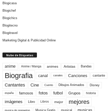
Blogicasa
Blogichef
Blogichics
Blogitecno
Blogitravel
Marketing Digital & Publicidad Online
Nube de Etiquetas
anime
animes
Artistas
Bandas
Anime / Manga
Biografia
canal
Canciones
cantante
canales
Cine
Cantantes
Dibujos Animados
Disney
Cuento
fotos
futbol
Grupos
famosos
historia
españa
mejores
imágenes
mejor
Libro
Libros
musicas
Musica Gratis
musical
musica de reggaeton