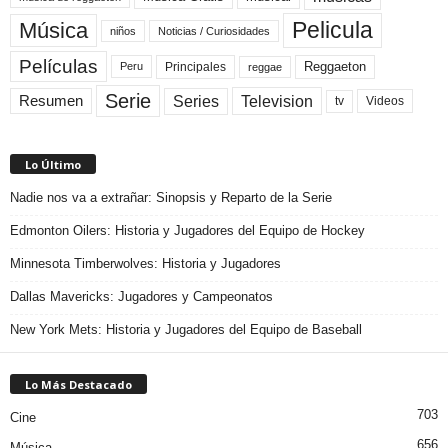
Pelicula
Música
niños
Noticias / Curiosidades
Películas
Reggaeton
Principales
Peru
reggae
Serie
Television
Series
Resumen
Videos
tv
Lo Último
Nadie nos va a extrañar: Sinopsis y Reparto de la Serie
Edmonton Oilers: Historia y Jugadores del Equipo de Hockey
Minnesota Timberwolves: Historia y Jugadores
Dallas Mavericks: Jugadores y Campeonatos
New York Mets: Historia y Jugadores del Equipo de Baseball
Lo Más Destacado
703
Cine
656
Música