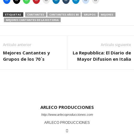
ETIQUETAS
CANTANTES
CANTANTES AÑOS 80
GRUPOS
MEJORES
MEJORES CANTANTES DE LA HISTORIA
Artículo anterior
Artículo siguiente
Mejores Cantantes y
La Repubblica: El Diario de
Grupos de los 70´s
Mayor Difusion en Italia
ARLECO PRODUCCIONES
http://www.arlecoproducciones.com
ARLECO PRODUCCIONES