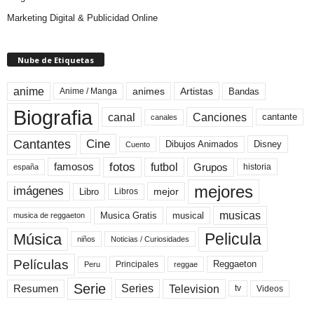
Marketing Digital & Publicidad Online
Nube de Etiquetas
anime
animes
Artistas
Bandas
Anime / Manga
Biografia
canal
Canciones
cantante
canales
Cine
Cantantes
Dibujos Animados
Disney
Cuento
fotos
futbol
Grupos
famosos
historia
españa
mejores
imágenes
mejor
Libro
Libros
musicas
Musica Gratis
musical
musica de reggaeton
Pelicula
Música
niños
Noticias / Curiosidades
Películas
Reggaeton
Principales
Peru
reggae
Serie
Television
Series
Resumen
Videos
tv