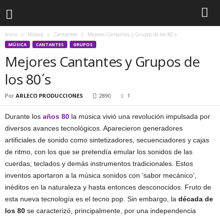
Inicio
Música
Cantantes
Mejores Cantantes y Grupos de los 80´s
MÚSICA
CANTANTES
GRUPOS
Mejores Cantantes y Grupos de
los 80´s
Por
ARLECO PRODUCCIONES
2890
1
Durante los
años 80
la música vivió una revolución impulsada por
diversos avances tecnológicos. Aparecieron generadores
artificiales de sonido como sintetizadores, secuenciadores y cajas
de ritmo, con los que se pretendía emular los sonidos de las
cuerdas, teclados y demás instrumentos tradicionales. Estos
inventos aportaron a la música sonidos con ‘sabor mecánico’,
inéditos en la naturaleza y hasta entonces desconocidos. Fruto de
esta nueva tecnología es el tecno pop. Sin embargo, la
década de
los 80
se caracterizó, principalmente, por una independencia