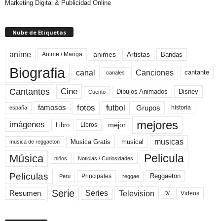
Marketing Digital & Publicidad Online
Nube de Etiquetas
anime
animes
Artistas
Bandas
Anime / Manga
Biografia
canal
Canciones
cantante
canales
Cine
Cantantes
Dibujos Animados
Disney
Cuento
fotos
futbol
Grupos
famosos
historia
españa
mejores
imágenes
mejor
Libro
Libros
musicas
Musica Gratis
musical
musica de reggaeton
Pelicula
Música
niños
Noticias / Curiosidades
Películas
Reggaeton
Principales
Peru
reggae
Serie
Television
Series
Resumen
Videos
tv