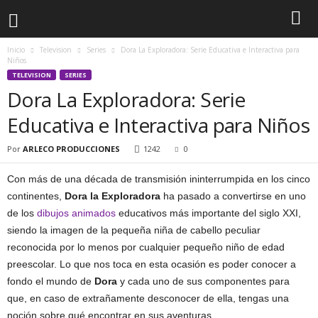
Inicio
Television
Series
Dora La Exploradora: Serie Educativa e Interactiva para
Niños
TELEVISION
SERIES
Dora La Exploradora: Serie
Educativa e Interactiva para Niños
Por
ARLECO PRODUCCIONES
1242
0
Con más de una década de transmisión ininterrumpida en los cinco
continentes,
Dora la Exploradora
ha pasado a convertirse en uno
de los
dibujos animados
educativos más importante del siglo XXI,
siendo la imagen de la pequeña niña de cabello peculiar
reconocida por lo menos por cualquier pequeño niño de edad
preescolar. Lo que nos toca en esta ocasión es poder conocer a
fondo el mundo de
Dora
y cada uno de sus componentes para
que, en caso de extrañamente desconocer de ella, tengas una
noción sobre qué encontrar en sus aventuras.