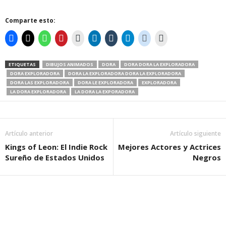
Comparte esto:
ETIQUETAS
DIBUJOS ANIMADOS
DORA
DORA DORA LA EXPLORADORA
DORA EXPLORADORA
DORA LA EXPLORADORA DORA LA EXPLORADORA
DORA LAS EXPLORADORA
DORA LE EXPLORADORA
EXPLORADORA
LA DORA EXPLORADORA
LA DORA LA EXPORADORA
Artículo anterior
Artículo siguiente
Kings of Leon: El Indie Rock
Mejores Actores y Actrices
Sureño de Estados Unidos
Negros