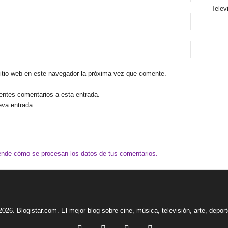
Telev
sitio web en este navegador la próxima vez que comente.
ientes comentarios a esta entrada.
eva entrada.
nde cómo se procesan los datos de tus comentarios.
2026. Blogistar.com. El mejor blog sobre cine, música, televisión, arte, depor