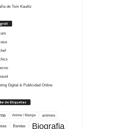
afía de Tom Kaulitz
groll
cars
casa
chef
chics
tecno
ravel
ting Digital & Publicidad Online
be de Etiquetas
ime
animes
Anime / Manga
Biografia
stas
Bandas