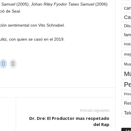
u Samuel
(2005),
Johan Riley Fyodor Taiwo Samuel
(2006)
can
ció de Seal.
Ca
ción sentimental con Vito Schnabel.
Dib
fam
litz, con quien se casó en el 2019.
hist
mej
Mus
Mú
Pe
Prin
Re
Artículo siguiente
Tel
z
Dr. Dre: El Productor mas respetado
del Rap
Lo