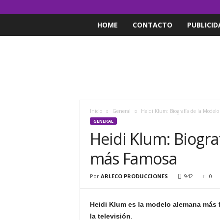
HOME
CONTACTO
PUBLICID
Inicio
General
Heidi Klum: Biografía de la Model
GENERAL
Heidi Klum: Biogr
más Famosa
Por
ARLECO PRODUCCIONES
942
0
Heidi Klum
es la modelo alemana más 
la televisión
.