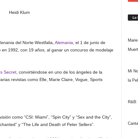
Lo
Marie
enania del Norte-Westfalia,
Alemania
, el 1 de junio de
Muert
o en 1992, con 19 años, al ganar un concurso de modelaje
Mi No
’s Secret
, convirtiéndose en uno de los ángeles de la
ias revistas como Elle, Marie Claire, Vogue, Sports
la Pe
R&B: 
isión como “CSI: Miami”, “Spin City” y “Sex and the City”,
Canta
chanted” y “The Life and Death of Peter Sellers”.