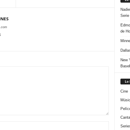
Nadie
Serie
ONES
Edmon
s.com
de H
S
Minne
Dalla
New Y
Baseb
Lo
Cine
Músi
Pelíc
Canta
Serie