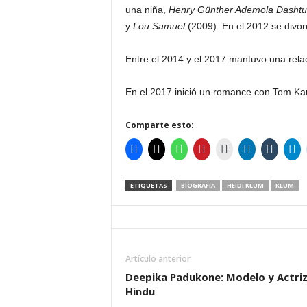
una niña,
Henry Günther Ademola Dasht
y
Lou Samuel
(2009). En el 2012 se divor
Entre el 2014 y el 2017 mantuvo una rela
En el 2017 inició un romance con Tom Kau
Comparte esto:
ETIQUETAS
BIOGRAFIA
HEIDI KLUM
KLUM
Artículo anterior
Deepika Padukone: Modelo y Actri
Hindu