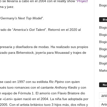
se llevaría a cabo en el 2004 con el reality show “
Project
Biogr
na y juez.
“
Germany’s Next Top Model
”.
Blo
Blogi
rado de “
America’s Got Talent
”. Retornó en el 2020 al
Blogi
Blogi
resaria y diseñadora de modas. Ha realizado sus propios
Blogi
lzado para Birkenstock, joyería para Mouawad y trajes de
Blogi
Blogit
Marke
se casó en 1997 con su estilista
Ric Pipino
con quien
Nu
pués tuvo romances con el cantante
Anthony Kiedis
y con
un equipo de Fórmula 1. El amorío con Flavio Briatore dio
an
e «Leni»
quien nació en el 2004. La niña fue adoptada por
Arti
2005. Con el artista británico tuvo 3 hijos más, dos niños y