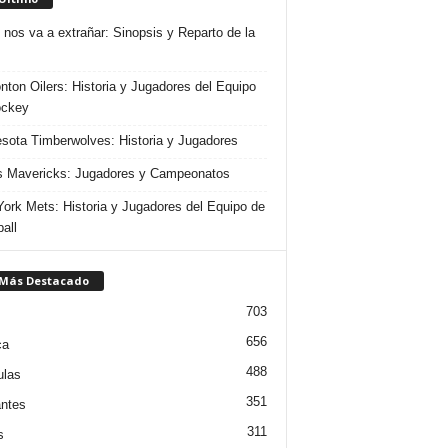
 nos va a extrañar: Sinopsis y Reparto de la
ton Oilers: Historia y Jugadores del Equipo
ockey
sota Timberwolves: Historia y Jugadores
s Mavericks: Jugadores y Campeonatos
ork Mets: Historia y Jugadores del Equipo de
all
 Más Destacado
703
656
ca
488
ulas
351
ntes
311
s