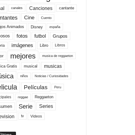
al
Canciones
cantante
canales
Cine
ntantes
Cuento
ujos Animados
Disney
españa
fotos
futbol
Grupos
osos
imágenes
Libro
oria
Libros
mejores
or
musica de reggaeton
musicas
ica Gratis
musical
sica
niños
Noticias / Curiosidades
licula
Películas
Peru
Reggaeton
cipales
reggae
Serie
Series
sumen
evision
Videos
tv
 Último