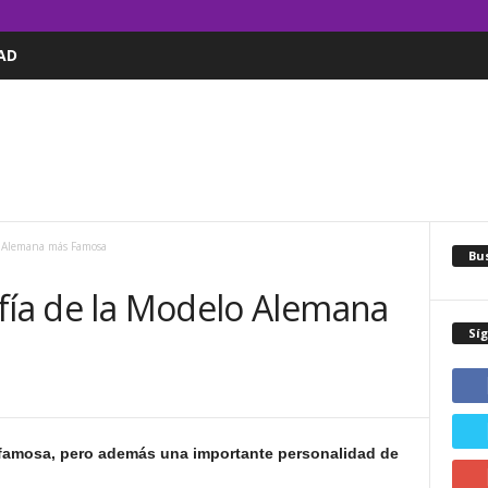
AD
o Alemana más Famosa
Bus
afía de la Modelo Alemana
Sí
famosa, pero además una importante personalidad de