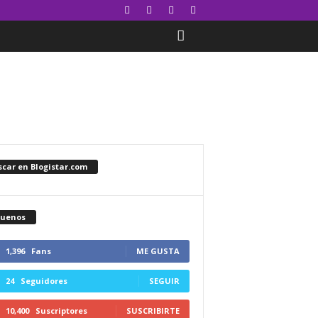
car en Blogistar.com
guenos
1,396
Fans
ME GUSTA
24
Seguidores
SEGUIR
10,400
Suscriptores
SUSCRIBIRTE