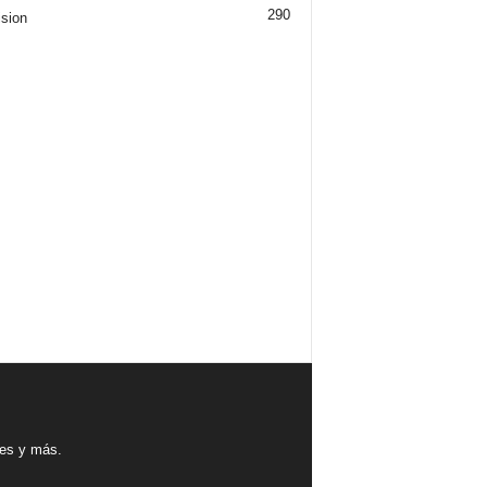
290
ision
tes y más.