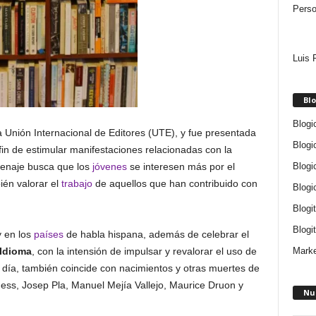
Perso
Luis 
Blo
Blogi
a Unión Internacional de Editores (UTE), y fue presentada
Blogi
in de estimular manifestaciones relacionadas con la
Blogi
menaje busca que los
jóvenes
se interesen más por el
ién valorar el
trabajo
de aquellos que han contribuido con
Blogi
Blogi
Blogit
 en los
países
de habla hispana, además de celebrar el
Marke
 Idioma
, con la intensión de impulsar y revalorar el uso de
 día, también coincide con nacimientos y otras muertes de
ss, Josep Pla, Manuel Mejía Vallejo, Maurice Druon y
Nu