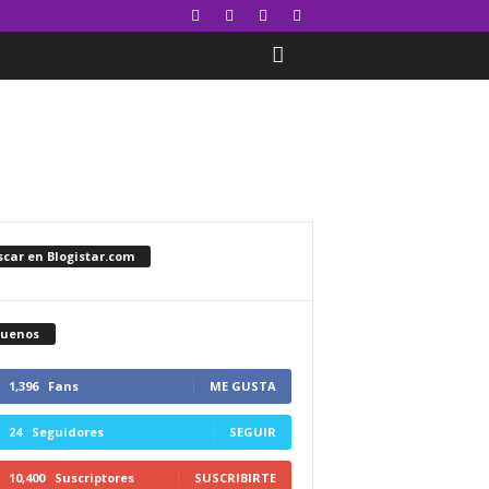
car en Blogistar.com
guenos
1,396
Fans
ME GUSTA
24
Seguidores
SEGUIR
10,400
Suscriptores
SUSCRIBIRTE