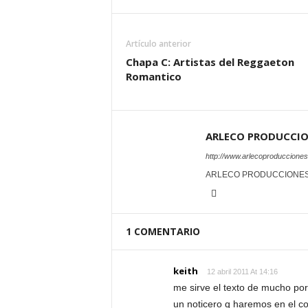
Artículo anterior
Chapa C: Artistas del Reggaeton
Romantico
ARLECO PRODUCCI
http://www.arlecoproduccione
ARLECO PRODUCCIONE
1 COMENTARIO
keith
12 abril 2011 At 14:16
me sirve el texto de mucho por
un noticero q haremos en el co