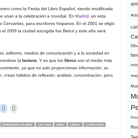
an
febrero como la Fiesta del Libro Español, siendo modificada
Arti
e unan a la celebración a mundial. En
Madrid
, en esta
 Cervantes, para escritores hispanos. En el 2001 se eligió
can
 el 2009 la ciudad escogida fue Beirut y este año será
Ca
Dib
res, editores, medios de comunicación y a la sociedad en
fam
ncentivar la
lectura
. Y es que los
libros
son el medio más
hist
nocimiento, ya que no solo proporcionan información, su
 crean hábitos de reflexión, análisis, concentración, pero
mej
Mus
Mú
Pe
Prin
EFEMERIDES DE ABRIL
LECTURA
LIBRO
LIBROS
LITERATURA
Re
Tel