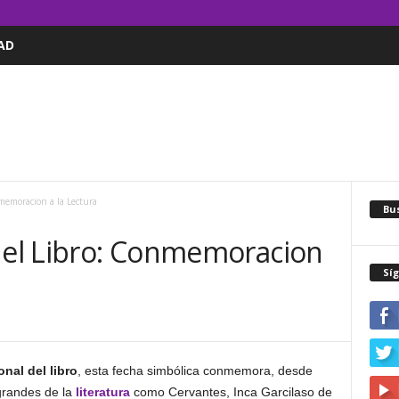
AD
memoracion a la Lectura
Bus
 del Libro: Conmemoracion
Sí
onal del libro
, esta fecha simbólica conmemora, desde
 grandes de la
literatura
como Cervantes, Inca Garcilaso de