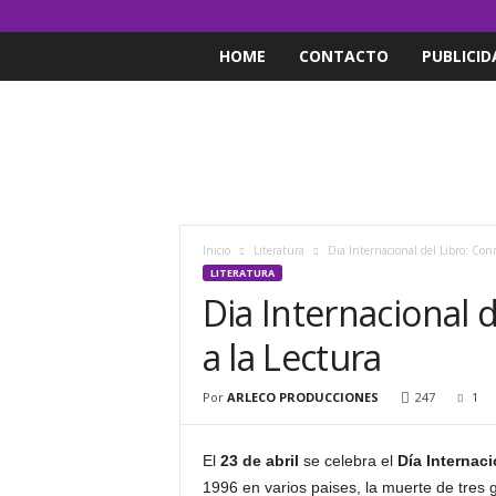
HOME
CONTACTO
PUBLICID
Inicio
Literatura
Dia Internacional del Libro: Con
LITERATURA
Dia Internacional
a la Lectura
Por
ARLECO PRODUCCIONES
247
1
El
23 de abril
se celebra el
Día Internaci
1996 en varios paises, la muerte de tres