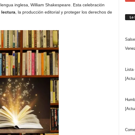
a lengua inglesa, William Shakespeare. Esta celebración
a
lectura
, la producción editorial y proteger los derechos de
Lo
Salse
Venez
Lista
[Actu
Humbe
[Actu
Comen