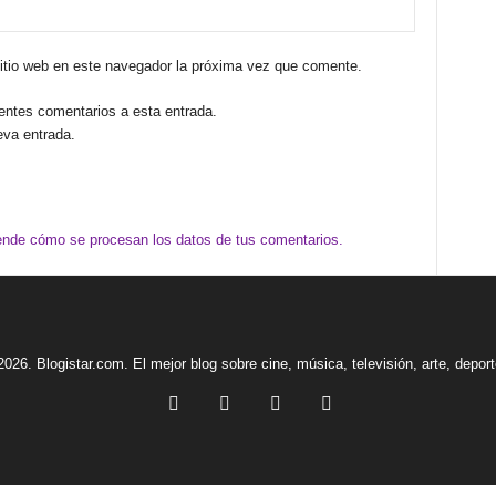
sitio web en este navegador la próxima vez que comente.
ientes comentarios a esta entrada.
eva entrada.
nde cómo se procesan los datos de tus comentarios.
2026. Blogistar.com. El mejor blog sobre cine, música, televisión, arte, depor