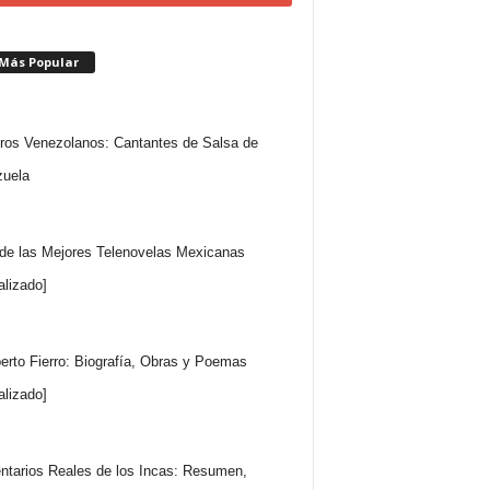
 Más Popular
ros Venezolanos: Cantantes de Salsa de
uela
 de las Mejores Telenovelas Mexicanas
alizado]
rto Fierro: Biografía, Obras y Poemas
alizado]
tarios Reales de los Incas: Resumen,