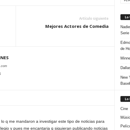
Lo
Artículo siguiente
Mejores Actores de Comedia
Nadie
Serie
Edmon
de H
ONES
Minne
s.com
Dalla
S
New Y
Baseb
Lo
Cine
Músi
 lo q me mandaron a investigar este tipo de noticias para
Pelíc
legio y pues me encantaria q siguieran publicando noticias