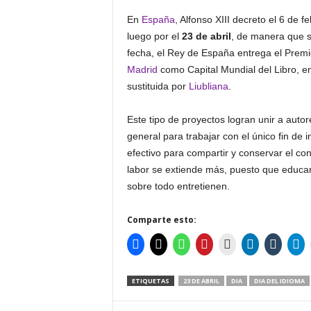
En
España
, Alfonso XIII decreto el 6 de 
luego por el
23 de abril
, de manera que s
fecha, el Rey de España entrega el Premio
Madrid
como Capital Mundial del Libro, en
sustituida por
Liubliana
.
Este tipo de proyectos logran unir a auto
general para trabajar con el único fin de i
efectivo para compartir y conservar el co
labor se extiende más, puesto que educan,
sobre todo entretienen.
Comparte esto:
ETIQUETAS
23 DE ABRIL
DIA
DIA DEL IDIOMA