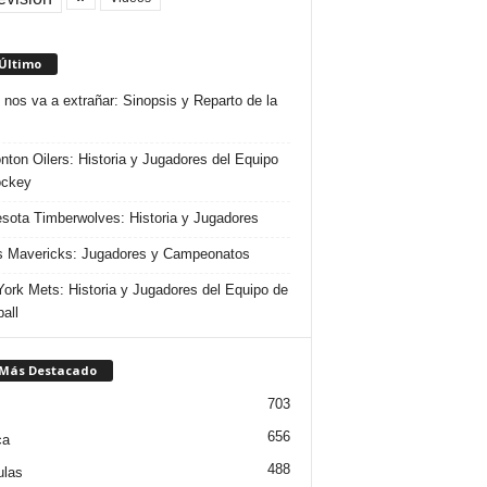
 Último
 nos va a extrañar: Sinopsis y Reparto de la
ton Oilers: Historia y Jugadores del Equipo
ockey
sota Timberwolves: Historia y Jugadores
s Mavericks: Jugadores y Campeonatos
ork Mets: Historia y Jugadores del Equipo de
all
 Más Destacado
703
656
ca
488
ulas