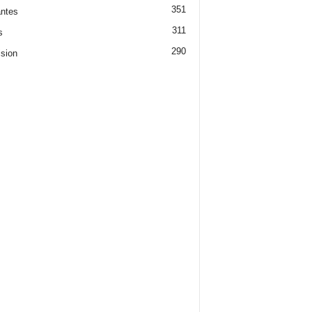
351
ntes
311
s
290
ision