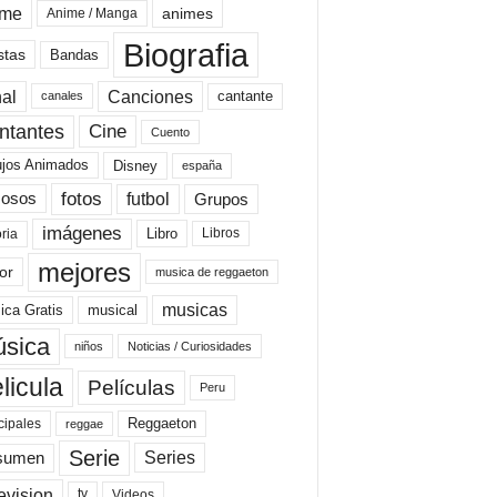
ime
animes
Anime / Manga
Biografia
stas
Bandas
al
Canciones
cantante
canales
Cine
ntantes
Cuento
ujos Animados
Disney
españa
fotos
futbol
Grupos
osos
imágenes
Libro
oria
Libros
mejores
or
musica de reggaeton
musicas
ica Gratis
musical
sica
niños
Noticias / Curiosidades
licula
Películas
Peru
Reggaeton
cipales
reggae
Serie
Series
sumen
evision
Videos
tv