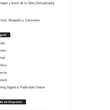
najes y Autor de la Obra [Actualizado]
Fonsi: Biografía y Canciones
groll
cars
casa
chef
chics
tecno
ravel
ting Digital & Publicidad Online
be de Etiquetas