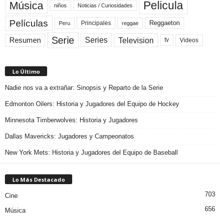
Pelicula
Música
niños
Noticias / Curiosidades
Películas
Reggaeton
Principales
Peru
reggae
Serie
Television
Series
Resumen
Videos
tv
Lo Último
Nadie nos va a extrañar: Sinopsis y Reparto de la Serie
Edmonton Oilers: Historia y Jugadores del Equipo de Hockey
Minnesota Timberwolves: Historia y Jugadores
Dallas Mavericks: Jugadores y Campeonatos
New York Mets: Historia y Jugadores del Equipo de Baseball
Lo Más Destacado
703
Cine
656
Música