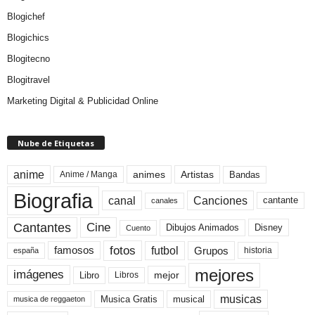
Blogichef
Blogichics
Blogitecno
Blogitravel
Marketing Digital & Publicidad Online
Nube de Etiquetas
anime
animes
Artistas
Bandas
Anime / Manga
Biografia
canal
Canciones
cantante
canales
Cine
Cantantes
Dibujos Animados
Disney
Cuento
fotos
futbol
Grupos
famosos
historia
españa
mejores
imágenes
mejor
Libro
Libros
musicas
Musica Gratis
musical
musica de reggaeton