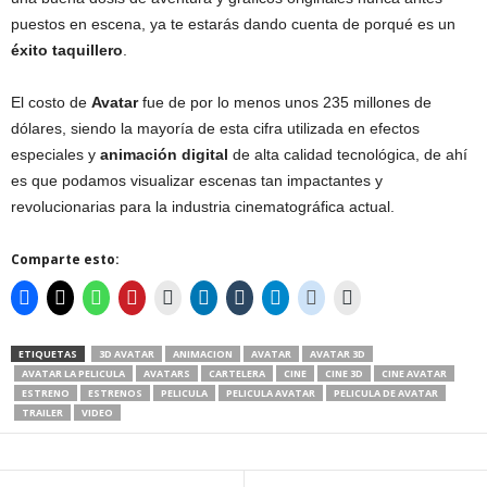
puestos en escena, ya te estarás dando cuenta de porqué es un
éxito taquillero
.
El costo de
Avatar
fue de por lo menos unos 235 millones de
dólares, siendo la mayoría de esta cifra utilizada en efectos
especiales y
animación digital
de alta calidad tecnológica, de ahí
es que podamos visualizar escenas tan impactantes y
revolucionarias para la industria cinematográfica actual.
Comparte esto:
ETIQUETAS
3D AVATAR
ANIMACION
AVATAR
AVATAR 3D
AVATAR LA PELICULA
AVATARS
CARTELERA
CINE
CINE 3D
CINE AVATAR
ESTRENO
ESTRENOS
PELICULA
PELICULA AVATAR
PELICULA DE AVATAR
TRAILER
VIDEO