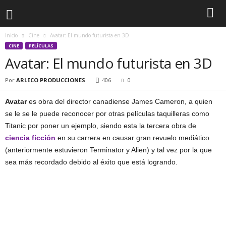
Inicio
Cine
Avatar: El mundo futurista en 3D
CINE
PELÍCULAS
Avatar: El mundo futurista en 3D
Por
ARLECO PRODUCCIONES
406
0
Avatar
es obra del director canadiense James Cameron, a quien
se le se le puede reconocer por otras películas taquilleras como
Titanic por poner un ejemplo, siendo esta la tercera obra de
ciencia ficción
en su carrera en causar gran revuelo mediático
(anteriormente estuvieron Terminator y Alien) y tal vez por la que
sea más recordado debido al éxito que está logrando.