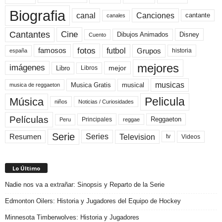
Biografia
canal
Canciones
cantante
canales
Cine
Cantantes
Dibujos Animados
Disney
Cuento
fotos
futbol
Grupos
famosos
historia
españa
mejores
imágenes
mejor
Libro
Libros
musicas
Musica Gratis
musical
musica de reggaeton
Pelicula
Música
niños
Noticias / Curiosidades
Películas
Reggaeton
Principales
Peru
reggae
Serie
Television
Series
Resumen
Videos
tv
Lo Último
Nadie nos va a extrañar: Sinopsis y Reparto de la Serie
Edmonton Oilers: Historia y Jugadores del Equipo de Hockey
Minnesota Timberwolves: Historia y Jugadores