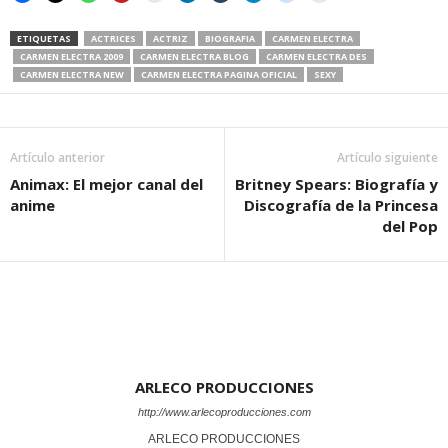
ETIQUETAS
ACTRICES
ACTRIZ
BIOGRAFIA
CARMEN ELECTRA
CARMEN ELECTRA 2009
CARMEN ELECTRA BLOG
CARMEN ELECTRA DES
CARMEN ELECTRA NEW
CARMEN ELECTRA PAGINA OFICIAL
SEXY
Artículo anterior
Artículo siguiente
Animax: El mejor canal del
Britney Spears: Biografía y
anime
Discografía de la Princesa
del Pop
ARLECO PRODUCCIONES
http://www.arlecoproducciones.com
ARLECO PRODUCCIONES