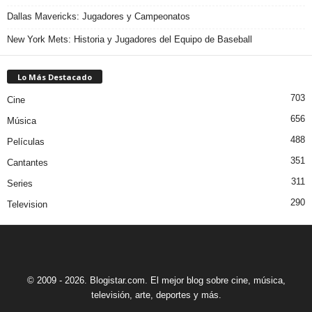
Dallas Mavericks: Jugadores y Campeonatos
New York Mets: Historia y Jugadores del Equipo de Baseball
Lo Más Destacado
703
Cine
656
Música
488
Películas
351
Cantantes
311
Series
290
Television
© 2009 - 2026. Blogistar.com. El mejor blog sobre cine, música,
televisión, arte, deportes y más.