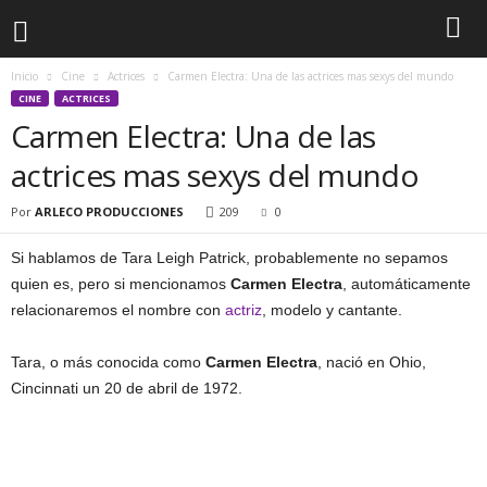
Inicio
Cine
Actrices
Carmen Electra: Una de las actrices mas sexys del mundo
CINE
ACTRICES
Carmen Electra: Una de las
actrices mas sexys del mundo
Por
ARLECO PRODUCCIONES
209
0
Si hablamos de Tara Leigh Patrick, probablemente no sepamos
quien es, pero si mencionamos
Carmen Electra
, automáticamente
relacionaremos el nombre con
actriz
, modelo y cantante.
Tara, o más conocida como
Carmen Electra
, nació en Ohio,
Cincinnati un 20 de abril de 1972.