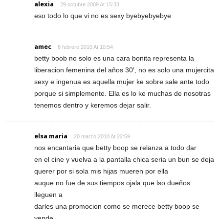
alexia
29 octubre 2009 At 15:33
eso todo lo que vi no es sexy byebyebyebye
amec
8 febrero 2010 At 10:54
betty boob no solo es una cara bonita representa la
liberacion femenina del años 30′, no es solo una mujercita
sexy e ingenua es aquella mujer ke sobre sale ante todo
porque si simplemente. Ella es lo ke muchas de nosotras
tenemos dentro y keremos dejar salir.
elsa maria
20 marzo 2010 At 22:59
nos encantaria que betty boop se relanza a todo dar
en el cine y vuelva a la pantalla chica seria un bun se deja
querer por si sola mis hijas mueren por ella
auque no fue de sus tiempos ojala que lso dueños
lleguen a
darles una promocion como se merece betty boop se
vende