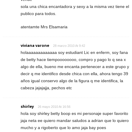
sola una chica encantadora y sexy a la misma vez tiene el
publico para todos.
atentamte Mrs Elsamaria
viviana varone
28 marzo 2010 At 9:42
holaaaaaaaaaaaaa soy estudiant Lic en enferm, soy fana
de betty hace tiempoooooooo, compro y pago lo q sea x
algo de ella, bueno me encanta pertenecer a este grupo y
decir q me identifico desde chica con ella, ahora tengo 39
años igual conservo algo de la figura q me identifica, la
cabeza jajajajja, pechos etc
shirley
26 mayo 2010 At 16:56
hola soy shirley betty boop es mi personaje super favorito
jaja neta ee quiero mandar saludos a adrian que lo quiero
mucho y a rigoberto que lo amo jaja bay poes