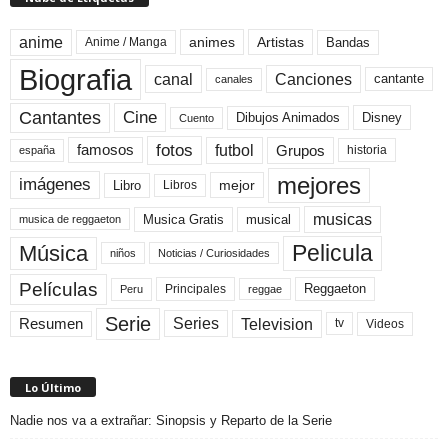
anime
animes
Artistas
Bandas
Anime / Manga
Biografia
canal
Canciones
cantante
canales
Cine
Cantantes
Dibujos Animados
Disney
Cuento
fotos
futbol
Grupos
famosos
historia
españa
mejores
imágenes
mejor
Libro
Libros
musicas
Musica Gratis
musical
musica de reggaeton
Pelicula
Música
niños
Noticias / Curiosidades
Películas
Reggaeton
Principales
Peru
reggae
Serie
Television
Series
Resumen
Videos
tv
Lo Último
Nadie nos va a extrañar: Sinopsis y Reparto de la Serie