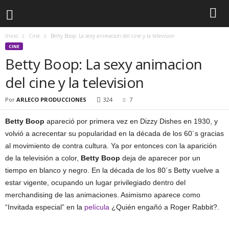
Inicio
Cine
Betty Boop: La sexy animacion del cine y la television
CINE
Betty Boop: La sexy animacion
del cine y la television
Por
ARLECO PRODUCCIONES
324
7
Betty Boop
apareció por primera vez en Dizzy Dishes en 1930, y
volvió a acrecentar su popularidad en la década de los 60´s gracias
al movimiento de contra cultura. Ya por entonces con la aparición
de la televisión a color,
Betty Boop
deja de aparecer por un
tiempo en blanco y negro. En la década de los 80´s Betty vuelve a
estar vigente, ocupando un lugar privilegiado dentro del
merchandising de las animaciones. Asimismo aparece como
“Invitada especial” en la
película
¿Quién engañó a Roger Rabbit?.