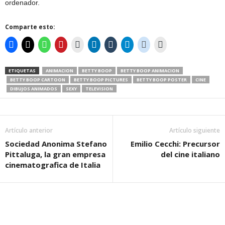
ordenador.
Comparte esto:
ETIQUETAS
ANIMACION
BETTY BOOP
BETTY BOOP ANIMACION
BETTY BOOP CARTOON
BETTY BOOP PICTURES
BETTY BOOP POSTER
CINE
DIBUJOS ANIMADOS
SEXY
TELEVISION
Artículo anterior
Artículo siguiente
Sociedad Anonima Stefano
Emilio Cecchi: Precursor
Pittaluga, la gran empresa
del cine italiano
cinematografica de Italia