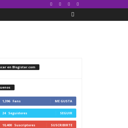
car en Blogistar.com
guenos
1,396
Fans
ME GUSTA
24
Seguidores
SEGUIR
10,400
Suscriptores
SUSCRIBIRTE