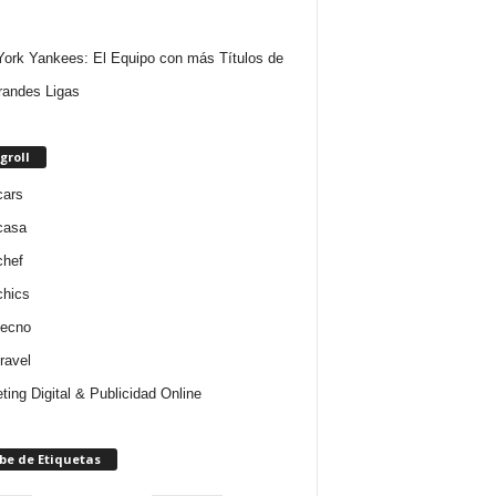
ork Yankees: El Equipo con más Títulos de
randes Ligas
groll
cars
casa
chef
chics
tecno
ravel
ting Digital & Publicidad Online
be de Etiquetas