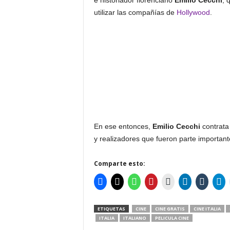
e historiador florenciano
Emilio Cecchi
, 
utilizar las compañías de
Hollywood
.
En ese entonces,
Emilio Cecchi
contrata 
y realizadores que fueron parte important
Comparte esto:
ETIQUETAS
CINE
CINE GRATIS
CINE ITALIA
ITALIA
ITALIANO
PELICULA CINE