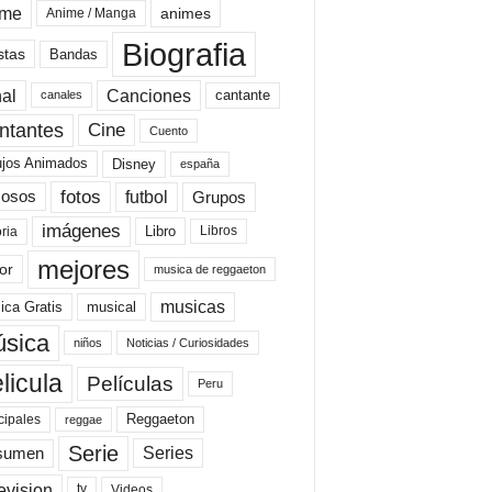
ime
animes
Anime / Manga
Biografia
stas
Bandas
al
Canciones
cantante
canales
Cine
ntantes
Cuento
ujos Animados
Disney
españa
fotos
futbol
Grupos
osos
imágenes
Libro
oria
Libros
mejores
or
musica de reggaeton
musicas
ica Gratis
musical
sica
niños
Noticias / Curiosidades
licula
Películas
Peru
Reggaeton
cipales
reggae
Serie
Series
sumen
evision
Videos
tv