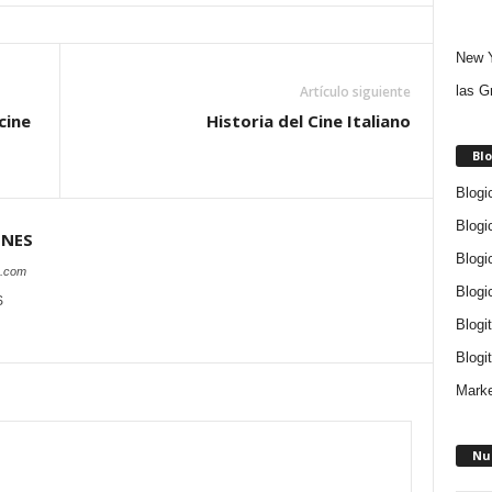
New Y
las G
Artículo siguiente
cine
Historia del Cine Italiano
Blo
Blogi
Blogi
ONES
Blogi
s.com
Blogi
S
Blogi
Blogit
Marke
Nu