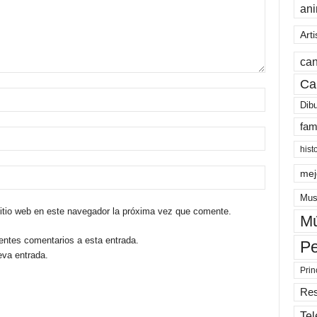
an
Arti
can
Ca
Dib
fam
hist
mej
Mus
sitio web en este navegador la próxima vez que comente.
Mú
ientes comentarios a esta entrada.
Pe
eva entrada.
Prin
Re
Tel