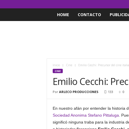
HOME
CONTACTO
PUBLICID
Inicio
Cine
Emilio Cecchi: Precursor del cine itali
CINE
Emilio Cecchi: Prec
Por
ARLECO PRODUCCIONES
133
0
En nuestro afán por entender la historia 
Sociedad Anonima Stefano Pittaluga
. Pue
significó ninguna traba para la industria 