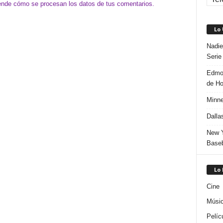
nde cómo se procesan los datos de tus comentarios.
Lo
Nadie
Serie
Edmon
de H
Minne
Dalla
New Y
Baseb
Lo
Cine
Músi
Pelíc