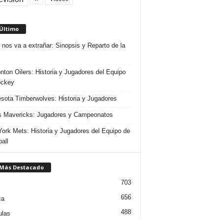
 Último
 nos va a extrañar: Sinopsis y Reparto de la
ton Oilers: Historia y Jugadores del Equipo
ockey
sota Timberwolves: Historia y Jugadores
s Mavericks: Jugadores y Campeonatos
ork Mets: Historia y Jugadores del Equipo de
all
 Más Destacado
703
656
ca
488
ulas