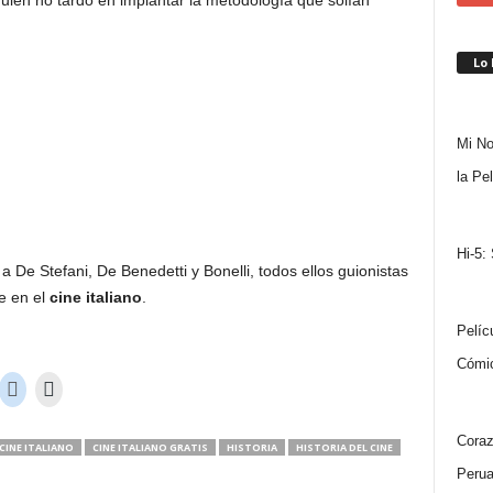
quien no tardó en implantar la metodología que solían
Lo
Mi No
la Pe
Hi-5:
a De Stefani, De Benedetti y Bonelli, todos ellos guionistas
e en el
cine italiano
.
Pelíc
Cómi
Coraz
CINE ITALIANO
CINE ITALIANO GRATIS
HISTORIA
HISTORIA DEL CINE
Peru