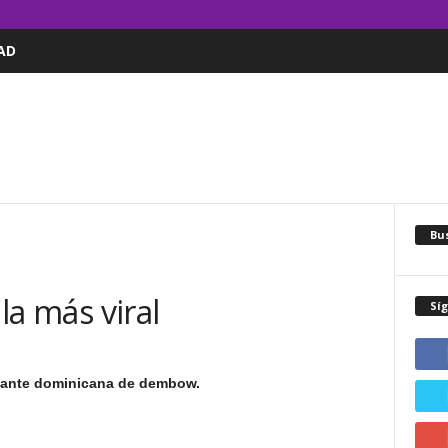
AD
Bus
 la más viral
Sí
antante dominicana de dembow.