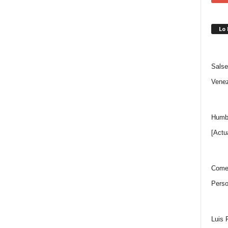
Lo
Salse
Venez
Humbe
[Actu
Comen
Perso
Luis 