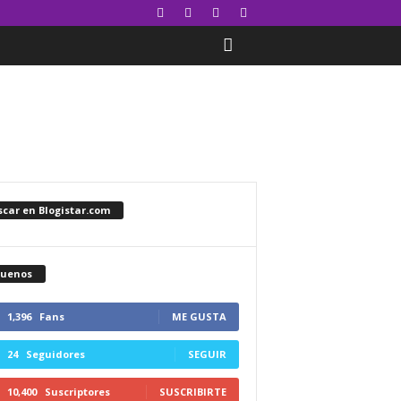
car en Blogistar.com
guenos
1,396
Fans
ME GUSTA
24
Seguidores
SEGUIR
10,400
Suscriptores
SUSCRIBIRTE