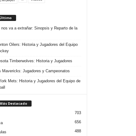
 Último
 nos va a extrañar: Sinopsis y Reparto de la
ton Oilers: Historia y Jugadores del Equipo
ockey
sota Timberwolves: Historia y Jugadores
s Mavericks: Jugadores y Campeonatos
ork Mets: Historia y Jugadores del Equipo de
all
 Más Destacado
703
656
ca
488
ulas