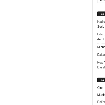
Lo
Nadie
Serie
Edmon
de H
Minne
Dalla
New Y
Baseb
Lo
Cine
Músi
Pelíc