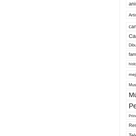
an
Arti
can
Ca
Dib
fam
hist
mej
Mus
Mú
Pe
Prin
Re
Tel