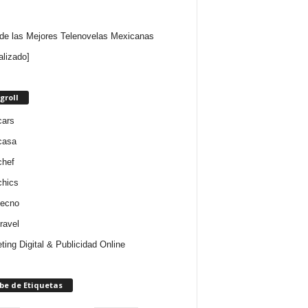
 de las Mejores Telenovelas Mexicanas
alizado]
groll
cars
casa
chef
chics
tecno
ravel
ting Digital & Publicidad Online
be de Etiquetas