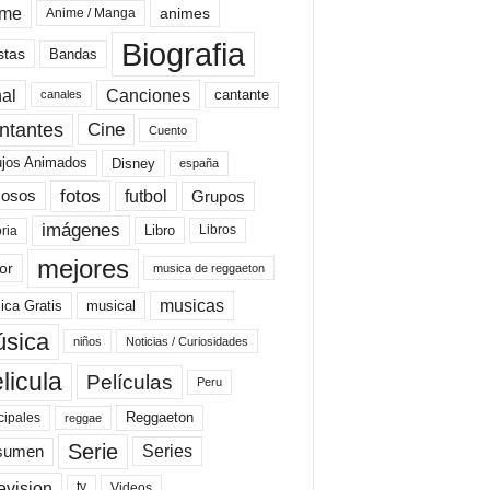
ime
animes
Anime / Manga
Biografia
stas
Bandas
al
Canciones
cantante
canales
Cine
ntantes
Cuento
ujos Animados
Disney
españa
fotos
futbol
Grupos
osos
imágenes
Libro
oria
Libros
mejores
or
musica de reggaeton
musicas
ica Gratis
musical
sica
niños
Noticias / Curiosidades
licula
Películas
Peru
Reggaeton
cipales
reggae
Serie
Series
sumen
evision
Videos
tv