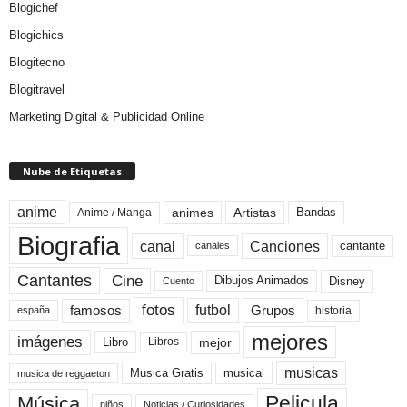
Blogichef
Blogichics
Blogitecno
Blogitravel
Marketing Digital & Publicidad Online
Nube de Etiquetas
anime
animes
Artistas
Bandas
Anime / Manga
Biografia
canal
Canciones
cantante
canales
Cine
Cantantes
Dibujos Animados
Disney
Cuento
fotos
futbol
Grupos
famosos
historia
españa
mejores
imágenes
mejor
Libro
Libros
musicas
Musica Gratis
musical
musica de reggaeton
Pelicula
Música
niños
Noticias / Curiosidades