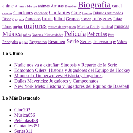
Biografia
canal
anime
animes
Artistas
Bandas
Anime / Manga
Cantantes
Cine
Canciones
cantante
Dibujos Animados
canales
Cuento
fotos
imágenes
futbol
Grupos
famosos
Disney
Libro
historia
españa
mejores
musicas
mejor
Musica Gratis
musical
Libros
musica de reggaeton
Pelicula
Música
Películas
Peru
niños
Noticias / Curiosidades
Serie
Series
Television
Resumen
Principales
Reggaeton
Videos
reggae
tv
Lo Último
Nadie nos va a extrañar: Sinopsis y Reparto de la Serie
Edmonton Oilers: Historia y Jugadores del Equipo de Hockey
Minnesota Timberwolves: Historia y Jugadores
Dallas Mavericks: Jugadores y Campeonatos
New York Mets: Historia y Jugadores del Equipo de Baseball
Lo Más Destacado
Cine
703
Música
656
Películas
488
Cantantes
351
Series
311