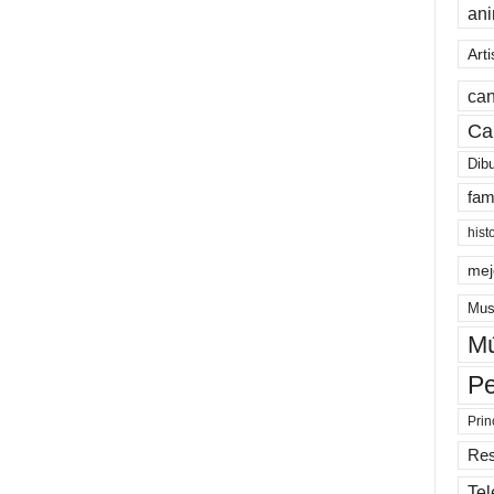
an
Arti
can
Ca
Dib
fam
hist
mej
Mus
Mú
Pe
Prin
Re
Tel