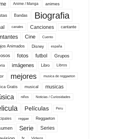
ime
animes
Anime / Manga
Biografia
stas
Bandas
al
Canciones
cantante
canales
Cine
ntantes
Cuento
ujos Animados
Disney
españa
fotos
futbol
Grupos
osos
imágenes
Libro
oria
Libros
mejores
or
musica de reggaeton
musicas
ica Gratis
musical
sica
niños
Noticias / Curiosidades
licula
Películas
Peru
Reggaeton
cipales
reggae
Serie
Series
sumen
evision
Videos
tv