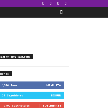
car en Blogistar.com
guenos
1,396
Fans
ME GUSTA
24
Seguidores
SEGUIR
10,400
Suscriptores
SUSCRIBIRTE