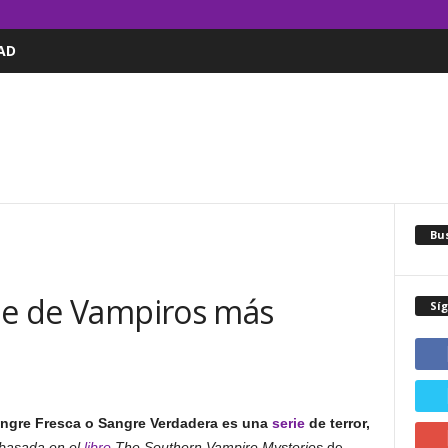
AD
Bus
rie de Vampiros más
Sí
ngre Fresca o Sangre Verdadera es una
serie
de terror,
basada en el
libro
The Southern Vampire Mysteries
de