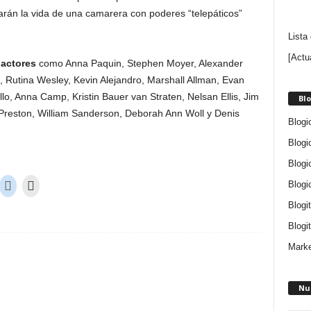
arán la vida de una camarera con poderes “telepáticos”
Lista
[Actu
e
actores
como Anna Paquin, Stephen Moyer, Alexander
Rutina Wesley, Kevin Alejandro, Marshall Allman, Evan
o, Anna Camp, Kristin Bauer van Straten, Nelsan Ellis, Jim
Blo
 Preston, William Sanderson, Deborah Ann Woll y Denis
Blogi
Blogi
Blogi
Blogi
Blogi
Blogit
Marke
Nu