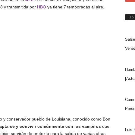
08 y transmitida por
HBO
ya tiene 7 temporadas al aire.
Lo
Salse
Venez
Humbe
[Actu
Comen
Perso
eño y conservador pueblo de Louisiana, conocido como Bon
aptarse y convivir comúnmente con los vampiros
que
Luis 
mbién servirán de pretexto para la salida de varias otras