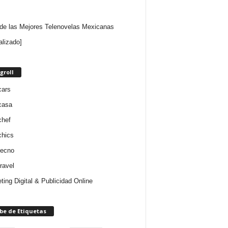
 de las Mejores Telenovelas Mexicanas
alizado]
groll
cars
casa
chef
chics
tecno
ravel
ting Digital & Publicidad Online
be de Etiquetas