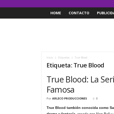
HOME
CONTACTO
PUBLICID
Inicio
Etiquetas
True Blood
Etiqueta: True Blood
True Blood: La Se
Famosa
Por
ARLECO PRODUCCIONES
0
True Blood
también conocida como Sa
drama y fantasía
, creada por Alan Ball y