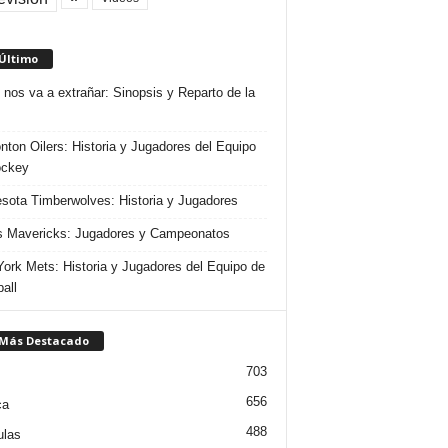
 Último
 nos va a extrañar: Sinopsis y Reparto de la
ton Oilers: Historia y Jugadores del Equipo
ockey
sota Timberwolves: Historia y Jugadores
s Mavericks: Jugadores y Campeonatos
ork Mets: Historia y Jugadores del Equipo de
all
 Más Destacado
703
656
ca
488
ulas