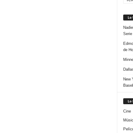
Lo
Nadie
Serie
Edmon
de H
Minne
Dalla
New Y
Baseb
Lo
Cine
Músi
Pelíc