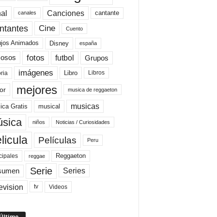
al
Canciones
cantante
canales
Cine
ntantes
Cuento
ujos Animados
Disney
españa
fotos
futbol
Grupos
osos
imágenes
Libro
oria
Libros
mejores
or
musica de reggaeton
musicas
ica Gratis
musical
sica
niños
Noticias / Curiosidades
licula
Películas
Peru
Reggaeton
cipales
reggae
Serie
Series
sumen
evision
Videos
tv
 Último