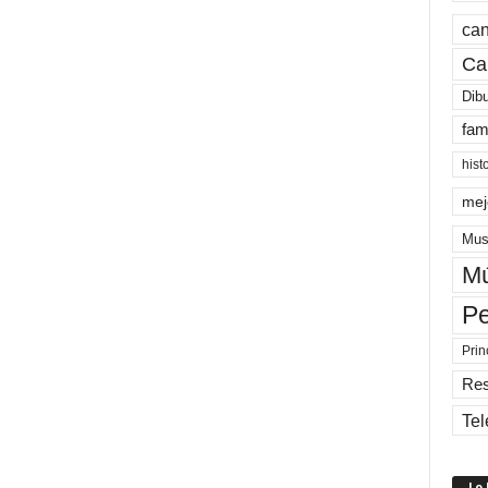
can
Ca
Dib
fam
hist
mej
Mus
Mú
Pe
Prin
Re
Tel
Lo