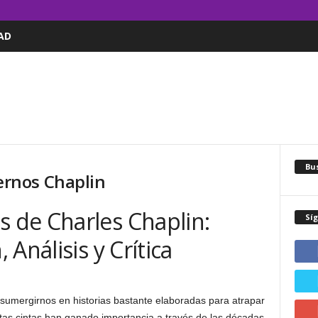
AD
Bus
ernos Chaplin
de Charles Chaplin:
Sí
Análisis y Crítica
 sumergirnos en historias bastante elaboradas para atrapar
estas cintas han ganado importancia a través de las décadas