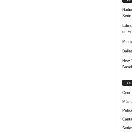
Nadie
Serie
Edmon
de H
Minne
Dalla
New Y
Baseb
Lo
Cine
Músi
Pelíc
Canta
Serie