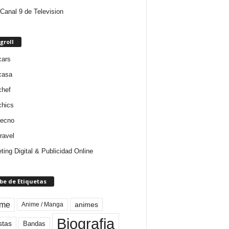
Canal 9 de Television
groll
cars
casa
chef
chics
tecno
ravel
ting Digital & Publicidad Online
be de Etiquetas
ime
animes
Anime / Manga
Biografia
stas
Bandas