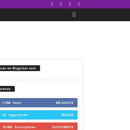
car en Blogistar.com
guenos
1,396
Fans
ME GUSTA
24
Seguidores
SEGUIR
10,400
Suscriptores
SUSCRIBIRTE