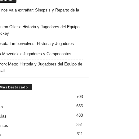
 nos va a extrañar: Sinopsis y Reparto de la
ton Oilers: Historia y Jugadores del Equipo
ockey
sota Timberwolves: Historia y Jugadores
s Mavericks: Jugadores y Campeonatos
ork Mets: Historia y Jugadores del Equipo de
all
 Más Destacado
703
656
ca
488
ulas
351
ntes
311
s