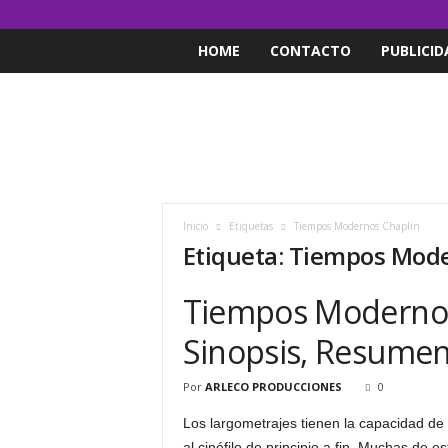
HOME
CONTACTO
PUBLICID
Inicio
Etiquetas
Tiempos Modernos Chaplin
Etiqueta: Tiempos Mod
Tiempos Modernos 
Sinopsis, Resumen, 
Por
ARLECO PRODUCCIONES
0
Los largometrajes tienen la capacidad de
al cinéfilo de principio a fin. Muchas de 