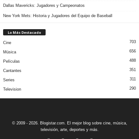
Dallas Mavericks: Jugadores y Campeonatos
New York Mets: Historia y Jugadores del Equipo de Baseball
Lo Más Destacado
703
Cine
656
Música
488
Películas
351
Cantantes
311
Series
290
Television
© 2009 - 2026. Blogistar.com. El mejor blog sobre cine, música,
televisión, arte, deportes y más.