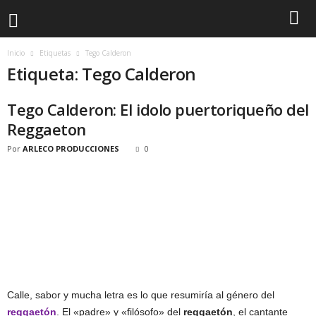
Inicio
Etiquetas
Tego Calderon
Etiqueta: Tego Calderon
Tego Calderon: El idolo puertoriqueño del
Reggaeton
Por
ARLECO PRODUCCIONES
0
Calle, sabor y mucha letra es lo que resumiría al género del
reggaetón
. El «padre» y «filósofo» del
reggaetón
, el cantante