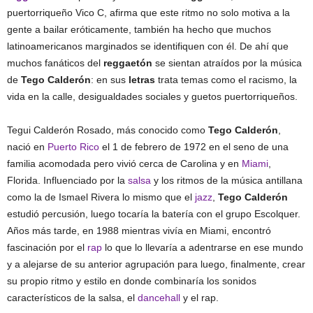
puertorriqueño Vico C, afirma que este ritmo no solo motiva a la
gente a bailar eróticamente, también ha hecho que muchos
latinoamericanos marginados se identifiquen con él. De ahí que
muchos fanáticos del
reggaetón
se sientan atraídos por la música
de
Tego Calderón
: en sus
letras
trata temas como el racismo, la
vida en la calle, desigualdades sociales y guetos puertorriqueños.
Tegui Calderón Rosado, más conocido como
Tego Calderón
,
nació en
Puerto Rico
el 1 de febrero de 1972 en el seno de una
familia acomodada pero vivió cerca de Carolina y en
Miami
,
Florida. Influenciado por la
salsa
y los ritmos de la música antillana
como la de Ismael Rivera lo mismo que el
jazz
,
Tego Calderón
estudió percusión, luego tocaría la batería con el grupo Escolquer.
Años más tarde, en 1988 mientras vivía en Miami, encontró
fascinación por el
rap
lo que lo llevaría a adentrarse en ese mundo
y a alejarse de su anterior agrupación para luego, finalmente, crear
su propio ritmo y estilo en donde combinaría los sonidos
característicos de la salsa, el
dancehall
y el rap.