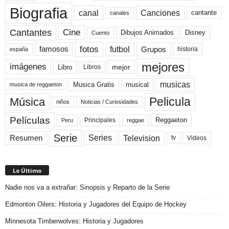
Biografia
canal
Canciones
cantante
canales
Cine
Cantantes
Dibujos Animados
Disney
Cuento
fotos
futbol
Grupos
famosos
historia
españa
mejores
imágenes
mejor
Libro
Libros
musicas
Musica Gratis
musical
musica de reggaeton
Pelicula
Música
niños
Noticias / Curiosidades
Películas
Reggaeton
Principales
Peru
reggae
Serie
Television
Series
Resumen
Videos
tv
Lo Último
Nadie nos va a extrañar: Sinopsis y Reparto de la Serie
Edmonton Oilers: Historia y Jugadores del Equipo de Hockey
Minnesota Timberwolves: Historia y Jugadores