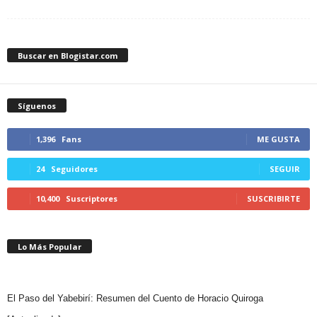
Buscar en Blogistar.com
Síguenos
1,396
Fans
ME GUSTA
24
Seguidores
SEGUIR
10,400
Suscriptores
SUSCRIBIRTE
Lo Más Popular
El Paso del Yabebirí: Resumen del Cuento de Horacio Quiroga