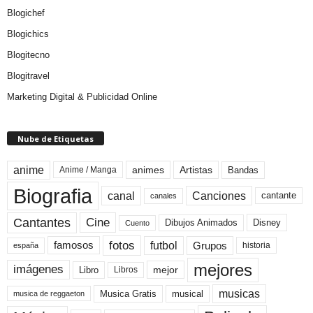
Blogichef
Blogichics
Blogitecno
Blogitravel
Marketing Digital & Publicidad Online
Nube de Etiquetas
anime
animes
Artistas
Bandas
Anime / Manga
Biografia
canal
Canciones
cantante
canales
Cine
Cantantes
Dibujos Animados
Disney
Cuento
fotos
futbol
Grupos
famosos
historia
españa
mejores
imágenes
mejor
Libro
Libros
musicas
Musica Gratis
musical
musica de reggaeton