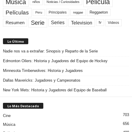
Pelicula
Música
niños
Noticias / Curiosidades
Películas
Reggaeton
Principales
Peru
reggae
Serie
Television
Series
Resumen
Videos
tv
Lo Último
Nadie nos va a extrañar: Sinopsis y Reparto de la Serie
Edmonton Oilers: Historia y Jugadores del Equipo de Hockey
Minnesota Timberwolves: Historia y Jugadores
Dallas Mavericks: Jugadores y Campeonatos
New York Mets: Historia y Jugadores del Equipo de Baseball
Lo Más Destacado
703
Cine
656
Música