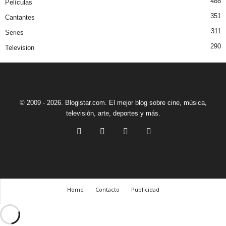
488
Películas
351
Cantantes
311
Series
290
Television
© 2009 - 2026. Blogistar.com. El mejor blog sobre cine, música,
televisión, arte, deportes y más.
Home
Contacto
Publicidad