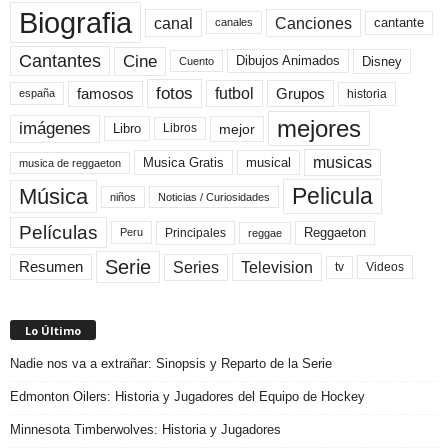
Biografia
canal
Canciones
cantante
canales
Cine
Cantantes
Dibujos Animados
Disney
Cuento
fotos
futbol
Grupos
famosos
historia
españa
mejores
imágenes
mejor
Libro
Libros
musicas
Musica Gratis
musical
musica de reggaeton
Pelicula
Música
niños
Noticias / Curiosidades
Películas
Reggaeton
Principales
Peru
reggae
Serie
Television
Series
Resumen
Videos
tv
Lo Último
Nadie nos va a extrañar: Sinopsis y Reparto de la Serie
Edmonton Oilers: Historia y Jugadores del Equipo de Hockey
Minnesota Timberwolves: Historia y Jugadores