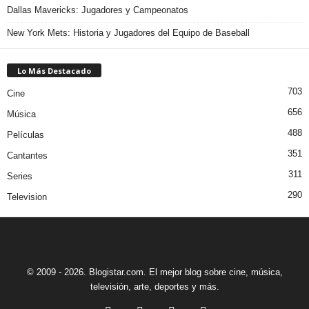
Dallas Mavericks: Jugadores y Campeonatos
New York Mets: Historia y Jugadores del Equipo de Baseball
Lo Más Destacado
703
Cine
656
Música
488
Películas
351
Cantantes
311
Series
290
Television
© 2009 - 2026. Blogistar.com. El mejor blog sobre cine, música,
televisión, arte, deportes y más.