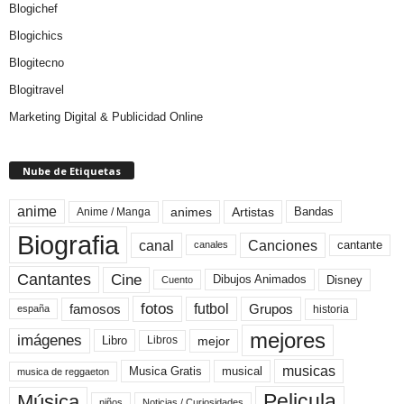
Blogichef
Blogichics
Blogitecno
Blogitravel
Marketing Digital & Publicidad Online
Nube de Etiquetas
anime
animes
Artistas
Bandas
Anime / Manga
Biografia
canal
Canciones
cantante
canales
Cine
Cantantes
Dibujos Animados
Disney
Cuento
fotos
futbol
Grupos
famosos
historia
españa
mejores
imágenes
mejor
Libro
Libros
musicas
Musica Gratis
musical
musica de reggaeton
Pelicula
Música
niños
Noticias / Curiosidades