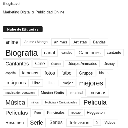
Blogitravel
Marketing Digital & Publicidad Online
Nube de Etiquetas
anime
animes
Artistas
Bandas
Anime / Manga
Biografia
canal
Canciones
cantante
canales
Cine
Cantantes
Dibujos Animados
Disney
Cuento
fotos
futbol
Grupos
famosos
historia
españa
mejores
imágenes
mejor
Libro
Libros
musicas
Musica Gratis
musical
musica de reggaeton
Pelicula
Música
niños
Noticias / Curiosidades
Películas
Reggaeton
Principales
Peru
reggae
Serie
Television
Series
Resumen
Videos
tv