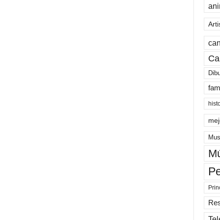
an
Arti
can
Ca
Dib
fam
hist
mej
Mus
Mú
Pe
Prin
Re
Tel