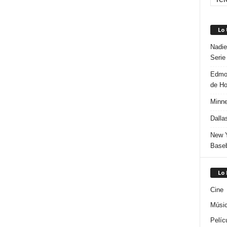
Lo
Nadie
Serie
Edmon
de H
Minne
Dalla
New Y
Baseb
Lo
Cine
Músi
Pelíc