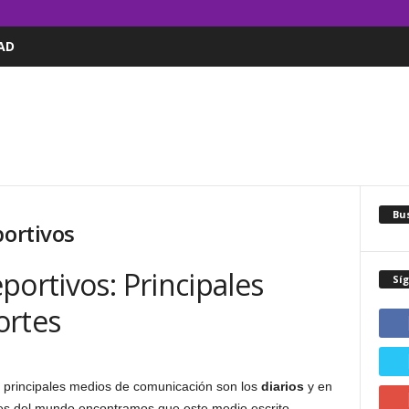
AD
Bus
portivos
portivos: Principales
Sí
ortes
 principales medios de comunicación son los
diarios
y en
es del mundo encontramos que este medio escrito,