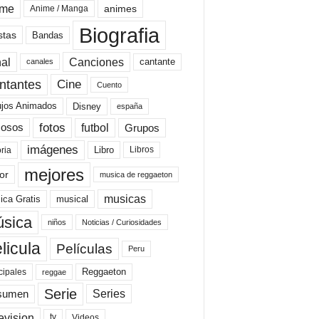
ime
animes
Anime / Manga
Biografia
stas
Bandas
al
Canciones
cantante
canales
Cine
ntantes
Cuento
ujos Animados
Disney
españa
fotos
futbol
Grupos
osos
imágenes
Libro
oria
Libros
mejores
or
musica de reggaeton
musicas
ica Gratis
musical
sica
niños
Noticias / Curiosidades
licula
Películas
Peru
Reggaeton
cipales
reggae
Serie
Series
sumen
evision
Videos
tv