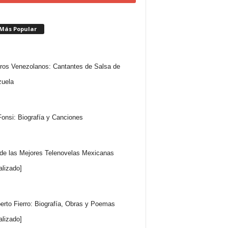
 Más Popular
ros Venezolanos: Cantantes de Salsa de
uela
Fonsi: Biografía y Canciones
 de las Mejores Telenovelas Mexicanas
alizado]
rto Fierro: Biografía, Obras y Poemas
alizado]