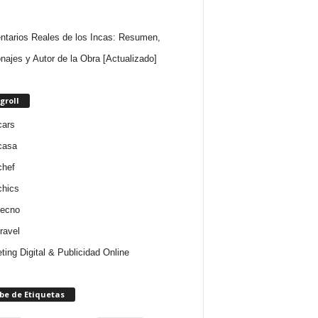
tarios Reales de los Incas: Resumen,
najes y Autor de la Obra [Actualizado]
groll
cars
casa
chef
chics
tecno
ravel
ting Digital & Publicidad Online
be de Etiquetas