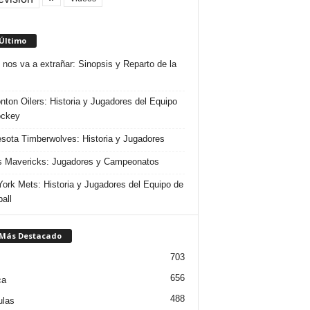
 Último
 nos va a extrañar: Sinopsis y Reparto de la
ton Oilers: Historia y Jugadores del Equipo
ockey
sota Timberwolves: Historia y Jugadores
s Mavericks: Jugadores y Campeonatos
ork Mets: Historia y Jugadores del Equipo de
all
 Más Destacado
703
656
ca
488
ulas