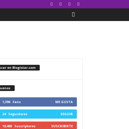
car en Blogistar.com
guenos
1,396
Fans
ME GUSTA
24
Seguidores
SEGUIR
10,400
Suscriptores
SUSCRIBIRTE