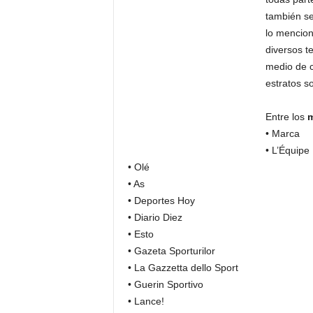
también se
lo mencion
diversos t
medio de c
estratos so
Entre los
m
• Marca
• L’Équipe
• Olé
• As
• Deportes Hoy
• Diario Diez
• Esto
• Gazeta Sporturilor
• La Gazzetta dello Sport
• Guerin Sportivo
• Lance!