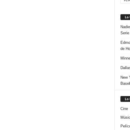
Lo
Nadie
Serie
Edmon
de H
Minne
Dalla
New Y
Baseb
Lo
Cine
Músi
Pelíc