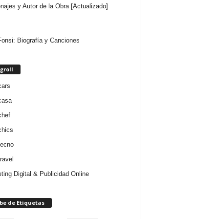
najes y Autor de la Obra [Actualizado]
Fonsi: Biografía y Canciones
groll
cars
casa
chef
chics
tecno
ravel
ting Digital & Publicidad Online
be de Etiquetas