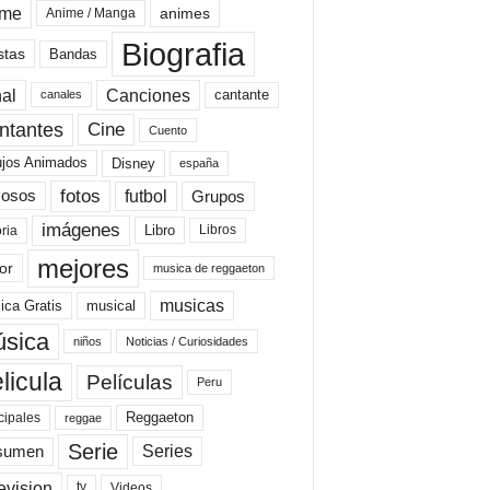
ime
animes
Anime / Manga
Biografia
stas
Bandas
al
Canciones
cantante
canales
Cine
ntantes
Cuento
ujos Animados
Disney
españa
fotos
futbol
Grupos
osos
imágenes
Libro
oria
Libros
mejores
or
musica de reggaeton
musicas
ica Gratis
musical
sica
niños
Noticias / Curiosidades
licula
Películas
Peru
Reggaeton
cipales
reggae
Serie
Series
sumen
evision
Videos
tv