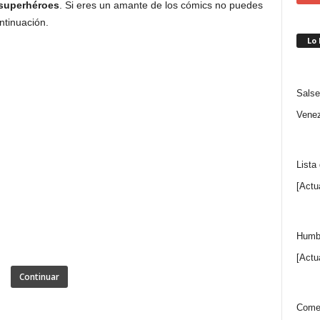
 superhéroes
. Si eres un amante de los cómics no puedes
ntinuación.
Lo
Salse
Venez
Lista
[Actu
Humbe
[Actu
Continuar
Comen