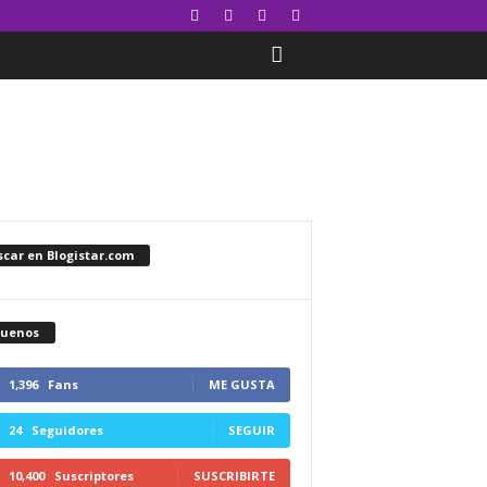
car en Blogistar.com
guenos
1,396
Fans
ME GUSTA
24
Seguidores
SEGUIR
10,400
Suscriptores
SUSCRIBIRTE