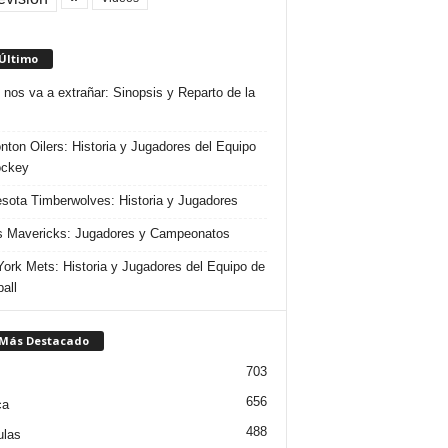
 Último
 nos va a extrañar: Sinopsis y Reparto de la
ton Oilers: Historia y Jugadores del Equipo
ockey
sota Timberwolves: Historia y Jugadores
s Mavericks: Jugadores y Campeonatos
ork Mets: Historia y Jugadores del Equipo de
all
 Más Destacado
703
656
ca
488
ulas