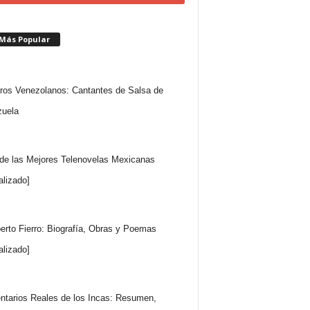
 Más Popular
ros Venezolanos: Cantantes de Salsa de
uela
 de las Mejores Telenovelas Mexicanas
alizado]
rto Fierro: Biografía, Obras y Poemas
alizado]
tarios Reales de los Incas: Resumen,