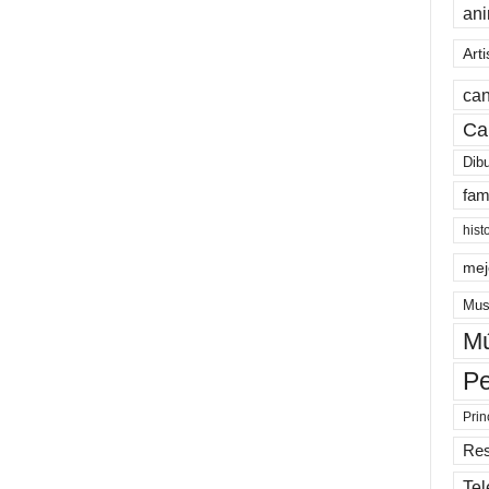
an
Arti
can
Ca
Dib
fam
hist
mej
Mus
Mú
Pe
Prin
Re
Tel