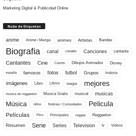
Marketing Digital & Publicidad Online
Nube de Etiquetas
anime
animes
Artistas
Bandas
Anime / Manga
Biografia
canal
Canciones
cantante
canales
Cine
Cantantes
Dibujos Animados
Disney
Cuento
fotos
futbol
Grupos
famosos
historia
españa
mejores
imágenes
mejor
Libro
Libros
musicas
Musica Gratis
musical
musica de reggaeton
Pelicula
Música
niños
Noticias / Curiosidades
Películas
Reggaeton
Principales
Peru
reggae
Serie
Television
Series
Resumen
Videos
tv