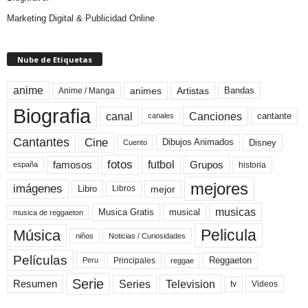
Marketing Digital & Publicidad Online
Nube de Etiquetas
anime
animes
Artistas
Bandas
Anime / Manga
Biografia
canal
Canciones
cantante
canales
Cine
Cantantes
Dibujos Animados
Disney
Cuento
fotos
futbol
Grupos
famosos
historia
españa
mejores
imágenes
mejor
Libro
Libros
musicas
Musica Gratis
musical
musica de reggaeton
Pelicula
Música
niños
Noticias / Curiosidades
Películas
Reggaeton
Principales
Peru
reggae
Serie
Television
Series
Resumen
Videos
tv