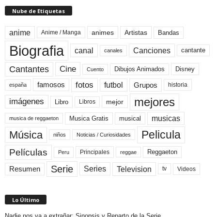
Nube de Etiquetas
anime
animes
Artistas
Bandas
Anime / Manga
Biografia
canal
Canciones
cantante
canales
Cine
Cantantes
Dibujos Animados
Disney
Cuento
fotos
futbol
Grupos
famosos
historia
españa
mejores
imágenes
mejor
Libro
Libros
musicas
Musica Gratis
musical
musica de reggaeton
Pelicula
Música
niños
Noticias / Curiosidades
Películas
Reggaeton
Principales
Peru
reggae
Serie
Television
Series
Resumen
Videos
tv
Lo Último
Nadie nos va a extrañar: Sinopsis y Reparto de la Serie