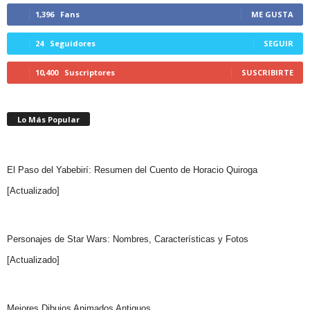
1,396
Fans
ME GUSTA
24
Seguidores
SEGUIR
10,400
Suscriptores
SUSCRIBIRTE
Lo Más Popular
El Paso del Yabebirí: Resumen del Cuento de Horacio Quiroga
[Actualizado]
Personajes de Star Wars: Nombres, Características y Fotos
[Actualizado]
Mejores Dibujos Animados Antiguos