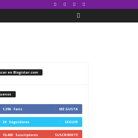
car en Blogistar.com
guenos
1,396
Fans
ME GUSTA
24
Seguidores
SEGUIR
10,400
Suscriptores
SUSCRIBIRTE