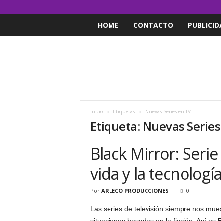
HOME
CONTACTO
PUBLICID
Inicio
Etiquetas
Nuevas Series en TV
Etiqueta: Nuevas Series
Black Mirror: Serie
vida y la tecnologí
Por
ARLECO PRODUCCIONES
0
Las series de televisión siempre nos mues
situaciones basadas en la ficción. Así es
B