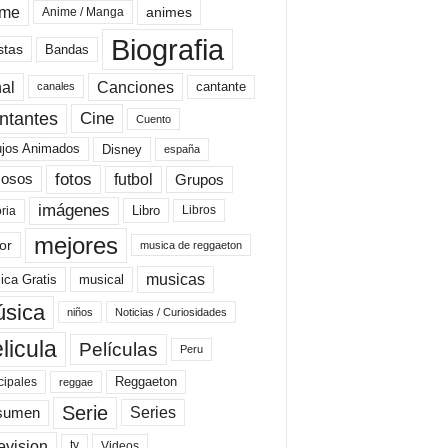
ime
animes
Anime / Manga
Biografia
stas
Bandas
al
Canciones
cantante
canales
Cine
ntantes
Cuento
ujos Animados
Disney
españa
fotos
futbol
Grupos
osos
imágenes
Libro
oria
Libros
mejores
or
musica de reggaeton
musicas
ica Gratis
musical
sica
niños
Noticias / Curiosidades
licula
Películas
Peru
Reggaeton
cipales
reggae
Serie
Series
sumen
evision
Videos
tv