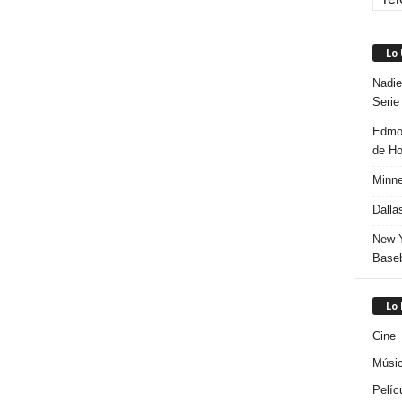
Lo
Nadie
Serie
Edmon
de H
Minne
Dalla
New Y
Baseb
Lo
Cine
Músi
Pelíc