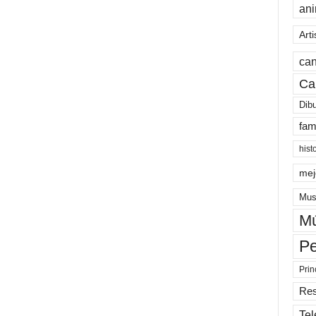
an
Arti
can
Ca
Dib
fam
hist
mej
Mus
Mú
Pe
Prin
Re
Tel