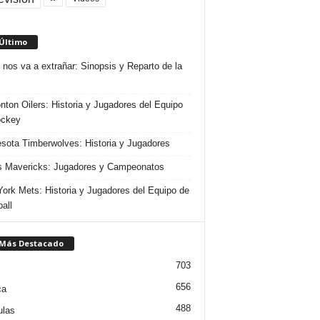
 Último
 nos va a extrañar: Sinopsis y Reparto de la
ton Oilers: Historia y Jugadores del Equipo
ockey
sota Timberwolves: Historia y Jugadores
s Mavericks: Jugadores y Campeonatos
ork Mets: Historia y Jugadores del Equipo de
all
 Más Destacado
703
656
ca
488
ulas