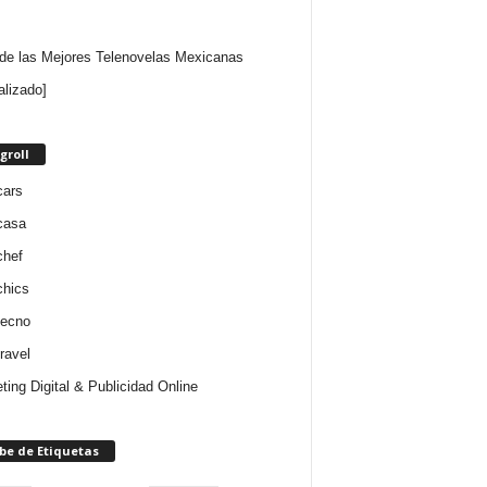
 de las Mejores Telenovelas Mexicanas
alizado]
groll
cars
casa
chef
chics
tecno
ravel
ting Digital & Publicidad Online
be de Etiquetas