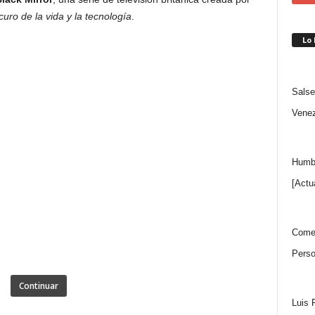
curo de la vida y la tecnología
.
Lo
Salse
Venez
Humbe
[Actu
Comen
Perso
Continuar
Luis 