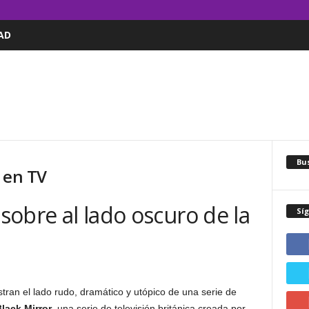
AD
Bus
 en TV
 sobre al lado oscuro de la
Sí
a
tran el lado rudo, dramático y utópico de una serie de
lack Mirror
, una serie de televisión británica creada por