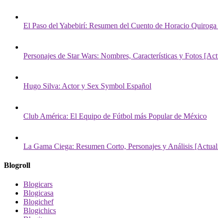
El Paso del Yabebirí: Resumen del Cuento de Horacio Quiroga
Personajes de Star Wars: Nombres, Características y Fotos [Act
Hugo Silva: Actor y Sex Symbol Español
Club América: El Equipo de Fútbol más Popular de México
La Gama Ciega: Resumen Corto, Personajes y Análisis [Actual
Blogroll
Blogicars
Blogicasa
Blogichef
Blogichics