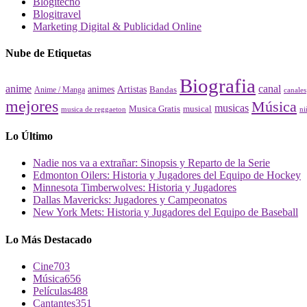
Blogitecno
Blogitravel
Marketing Digital & Publicidad Online
Nube de Etiquetas
Biografia
canal
anime
animes
Artistas
Bandas
Anime / Manga
canales
mejores
Música
musicas
Musica Gratis
musical
musica de reggaeton
ni
Lo Último
Nadie nos va a extrañar: Sinopsis y Reparto de la Serie
Edmonton Oilers: Historia y Jugadores del Equipo de Hockey
Minnesota Timberwolves: Historia y Jugadores
Dallas Mavericks: Jugadores y Campeonatos
New York Mets: Historia y Jugadores del Equipo de Baseball
Lo Más Destacado
Cine
703
Música
656
Películas
488
Cantantes
351