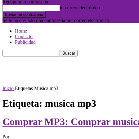
Recupera tu contraseña
tu correo electrónico
Se te ha enviado una contraseña por correo electrónico.
Home
Contacto
Publicidad
Inicio
Etiquetas
Musica mp3
Etiqueta: musica mp3
Comprar MP3: Comprar musica 
Por