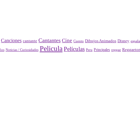
Cantantes
Cine
Canciones
Disney
cantante
Dibujos Animados
Cuento
españ
Pelicula
Películas
Principales
Reggaeto
Peru
reggae
ños
Noticias / Curiosidades