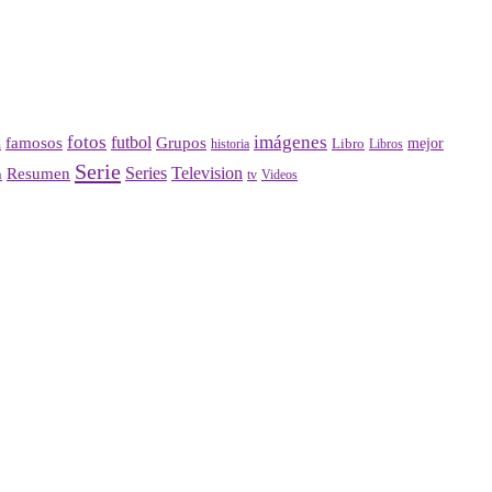
fotos
imágenes
futbol
Grupos
famosos
mejor
Libro
historia
a
Libros
Serie
Series
Television
Resumen
n
Videos
tv