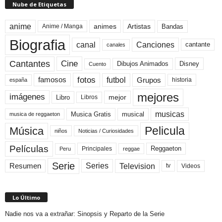
Nube de Etiquetas
anime
animes
Artistas
Bandas
Anime / Manga
Biografia
canal
Canciones
cantante
canales
Cine
Cantantes
Dibujos Animados
Disney
Cuento
fotos
futbol
Grupos
famosos
historia
españa
mejores
imágenes
mejor
Libro
Libros
musicas
Musica Gratis
musical
musica de reggaeton
Pelicula
Música
niños
Noticias / Curiosidades
Películas
Reggaeton
Principales
Peru
reggae
Serie
Television
Series
Resumen
Videos
tv
Lo Último
Nadie nos va a extrañar: Sinopsis y Reparto de la Serie