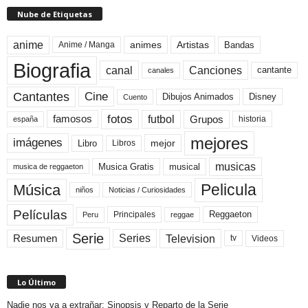
Nube de Etiquetas
anime
animes
Artistas
Bandas
Anime / Manga
Biografia
canal
Canciones
cantante
canales
Cine
Cantantes
Dibujos Animados
Disney
Cuento
fotos
futbol
Grupos
famosos
historia
españa
mejores
imágenes
mejor
Libro
Libros
musicas
Musica Gratis
musical
musica de reggaeton
Pelicula
Música
niños
Noticias / Curiosidades
Películas
Reggaeton
Principales
Peru
reggae
Serie
Television
Series
Resumen
Videos
tv
Lo Último
Nadie nos va a extrañar: Sinopsis y Reparto de la Serie