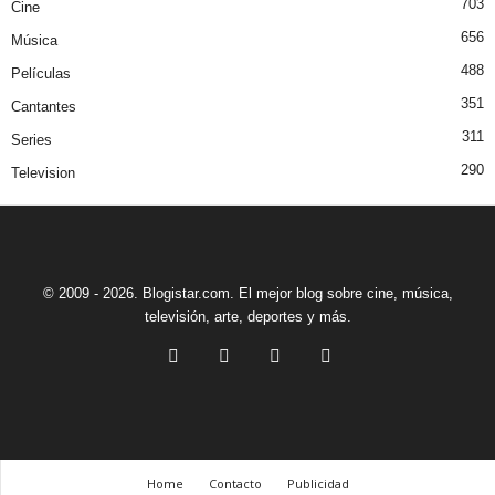
703
Cine
656
Música
488
Películas
351
Cantantes
311
Series
290
Television
© 2009 - 2026. Blogistar.com. El mejor blog sobre cine, música,
televisión, arte, deportes y más.
Home
Contacto
Publicidad