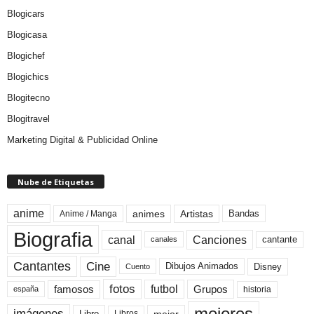
Blogicars
Blogicasa
Blogichef
Blogichics
Blogitecno
Blogitravel
Marketing Digital & Publicidad Online
Nube de Etiquetas
anime
animes
Artistas
Bandas
Anime / Manga
Biografia
canal
Canciones
cantante
canales
Cine
Cantantes
Dibujos Animados
Disney
Cuento
fotos
futbol
Grupos
famosos
historia
españa
mejores
imágenes
mejor
Libro
Libros