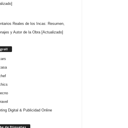
alizado]
tarios Reales de los Incas: Resumen,
najes y Autor de la Obra [Actualizado]
groll
cars
casa
chef
chics
tecno
ravel
ting Digital & Publicidad Online
be de Etiquetas