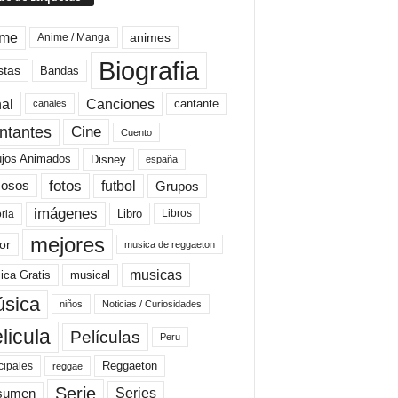
ime
animes
Anime / Manga
Biografia
stas
Bandas
al
Canciones
cantante
canales
Cine
ntantes
Cuento
ujos Animados
Disney
españa
fotos
futbol
Grupos
osos
imágenes
Libro
oria
Libros
mejores
or
musica de reggaeton
musicas
ica Gratis
musical
sica
niños
Noticias / Curiosidades
licula
Películas
Peru
Reggaeton
cipales
reggae
Serie
Series
sumen