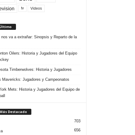
evision
Videos
tv
 Último
 nos va a extrañar: Sinopsis y Reparto de la
ton Oilers: Historia y Jugadores del Equipo
ockey
sota Timberwolves: Historia y Jugadores
s Mavericks: Jugadores y Campeonatos
ork Mets: Historia y Jugadores del Equipo de
all
 Más Destacado
703
656
ca