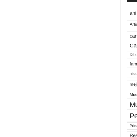
an
Arti
can
Ca
Dib
fam
hist
mej
Mus
Mú
Pe
Prin
Re