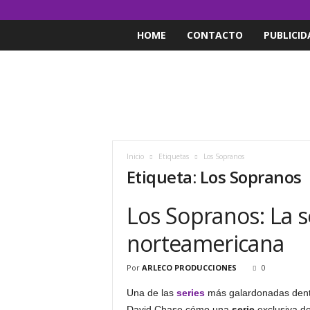
HOME
CONTACTO
PUBLICID
Inicio
Etiquetas
Los Sopranos
Etiqueta: Los Sopranos
Los Sopranos: La s
norteamericana
Por
ARLECO PRODUCCIONES
0
Una de las
series
más galardonadas dentr
David Chase cómo una
serie
exclusiva de