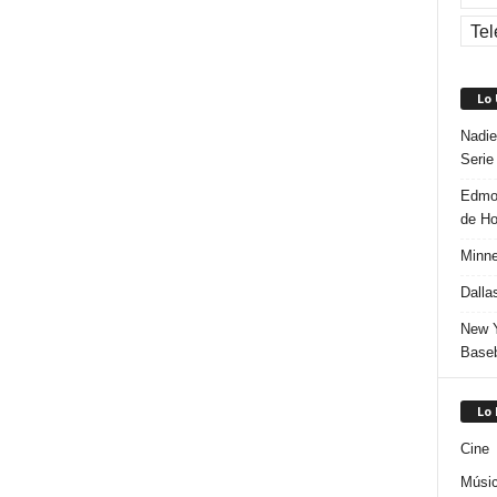
Tel
Lo
Nadie
Serie
Edmon
de H
Minne
Dalla
New Y
Baseb
Lo
Cine
Músi