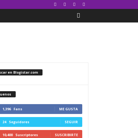
car en Blogistar.com
guenos
1,396
Fans
ME GUSTA
24
Seguidores
SEGUIR
10,400
Suscriptores
SUSCRIBIRTE