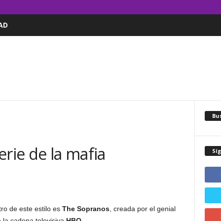
AD
Bus
erie de la mafia
Sí
o de este estilo es
The Sopranos
, creada por el genial
 la cadena televisiva
HBO
.