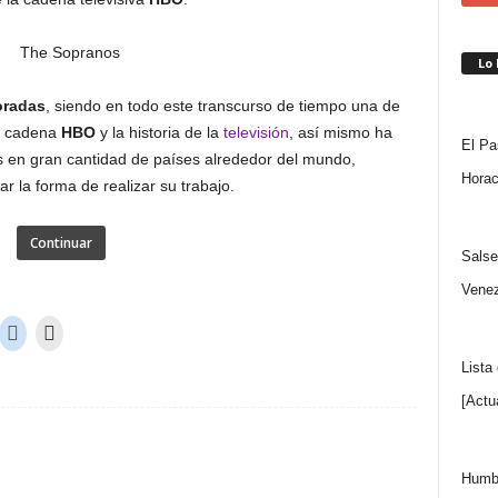
Lo
radas
, siendo en todo este transcurso de tiempo una de
a cadena
HBO
y la historia de la
televisión
, así mismo ha
El Pa
es en gran cantidad de países alrededor del mundo,
Horac
r la forma de realizar su trabajo.
Continuar
Salse
Venez
Lista
[Actu
Humbe