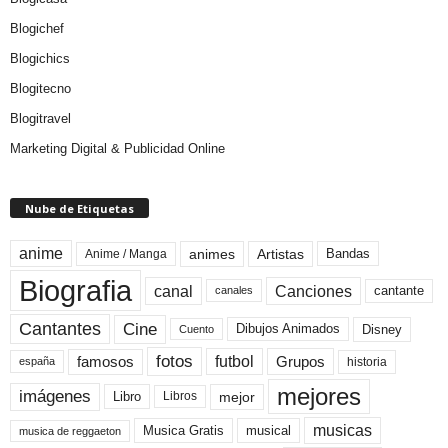
Blogichef
Blogichics
Blogitecno
Blogitravel
Marketing Digital & Publicidad Online
Nube de Etiquetas
anime
animes
Artistas
Bandas
Anime / Manga
Biografia
canal
Canciones
cantante
canales
Cine
Cantantes
Dibujos Animados
Disney
Cuento
fotos
futbol
Grupos
famosos
historia
españa
mejores
imágenes
mejor
Libro
Libros
musicas
Musica Gratis
musical
musica de reggaeton