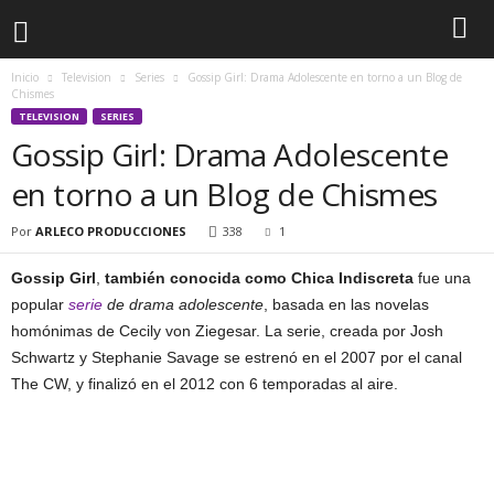
Inicio
Television
Series
Gossip Girl: Drama Adolescente en torno a un Blog de
Chismes
TELEVISION
SERIES
Gossip Girl: Drama Adolescente
en torno a un Blog de Chismes
Por
ARLECO PRODUCCIONES
338
1
Gossip Girl
,
también conocida como Chica Indiscreta
fue una
popular
serie
de drama adolescente
, basada en las novelas
homónimas de Cecily von Ziegesar. La serie, creada por Josh
Schwartz y Stephanie Savage se estrenó en el 2007 por el canal
The CW, y finalizó en el 2012 con 6 temporadas al aire.