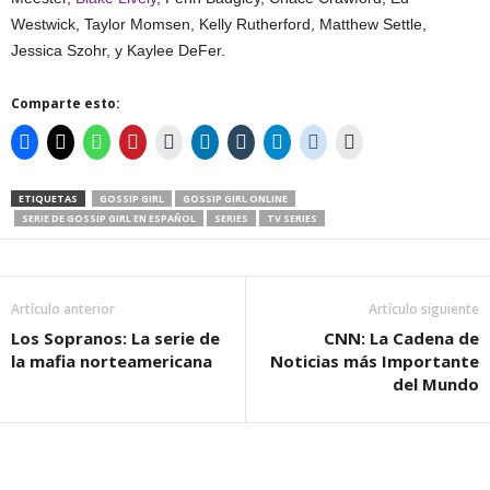
Westwick, Taylor Momsen, Kelly Rutherford, Matthew Settle,
Jessica Szohr, y Kaylee DeFer.
Comparte esto:
ETIQUETAS
GOSSIP GIRL
GOSSIP GIRL ONLINE
SERIE DE GOSSIP GIRL EN ESPAÑOL
SERIES
TV SERIES
Artículo anterior
Artículo siguiente
Los Sopranos: La serie de
CNN: La Cadena de
la mafia norteamericana
Noticias más Importante
del Mundo