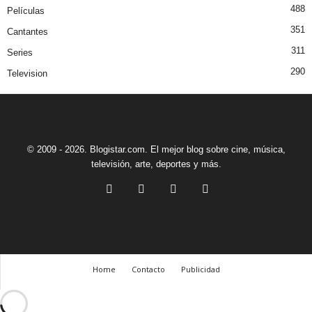
488
Películas
351
Cantantes
311
Series
290
Television
© 2009 - 2026. Blogistar.com. El mejor blog sobre cine, música,
televisión, arte, deportes y más.
Home
Contacto
Publicidad