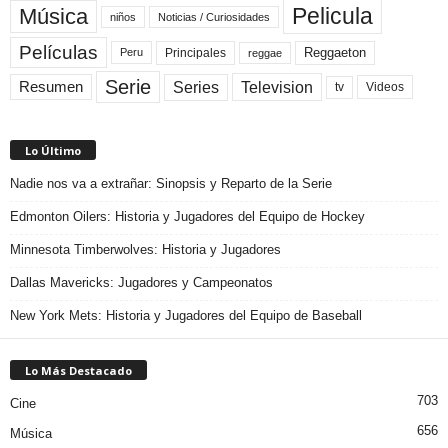
Pelicula
Música
niños
Noticias / Curiosidades
Películas
Reggaeton
Principales
Peru
reggae
Serie
Television
Series
Resumen
Videos
tv
Lo Último
Nadie nos va a extrañar: Sinopsis y Reparto de la Serie
Edmonton Oilers: Historia y Jugadores del Equipo de Hockey
Minnesota Timberwolves: Historia y Jugadores
Dallas Mavericks: Jugadores y Campeonatos
New York Mets: Historia y Jugadores del Equipo de Baseball
Lo Más Destacado
703
Cine
656
Música