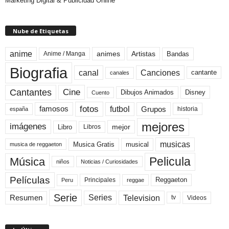
Marketing Digital & Publicidad Online
Nube de Etiquetas
anime
animes
Artistas
Bandas
Anime / Manga
Biografia
canal
Canciones
cantante
canales
Cine
Cantantes
Dibujos Animados
Disney
Cuento
fotos
futbol
Grupos
famosos
historia
españa
mejores
imágenes
mejor
Libro
Libros
musicas
Musica Gratis
musical
musica de reggaeton
Pelicula
Música
niños
Noticias / Curiosidades
Películas
Reggaeton
Principales
Peru
reggae
Serie
Television
Series
Resumen
Videos
tv