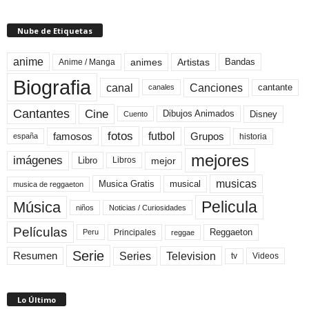
Nube de Etiquetas
anime
animes
Artistas
Bandas
Anime / Manga
Biografia
canal
Canciones
cantante
canales
Cine
Cantantes
Dibujos Animados
Disney
Cuento
fotos
futbol
Grupos
famosos
historia
españa
mejores
imágenes
mejor
Libro
Libros
musicas
Musica Gratis
musical
musica de reggaeton
Pelicula
Música
niños
Noticias / Curiosidades
Películas
Reggaeton
Principales
Peru
reggae
Serie
Television
Series
Resumen
Videos
tv
Lo Último