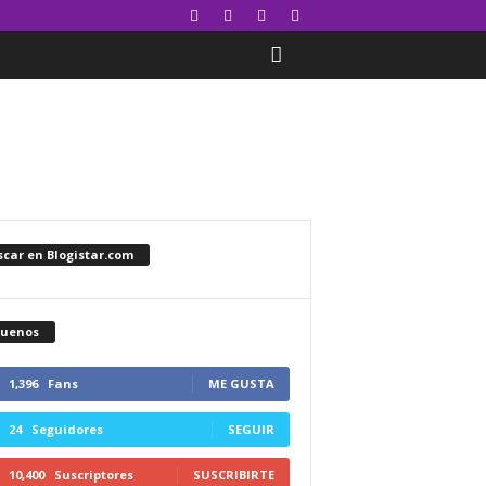
car en Blogistar.com
guenos
1,396
Fans
ME GUSTA
24
Seguidores
SEGUIR
10,400
Suscriptores
SUSCRIBIRTE