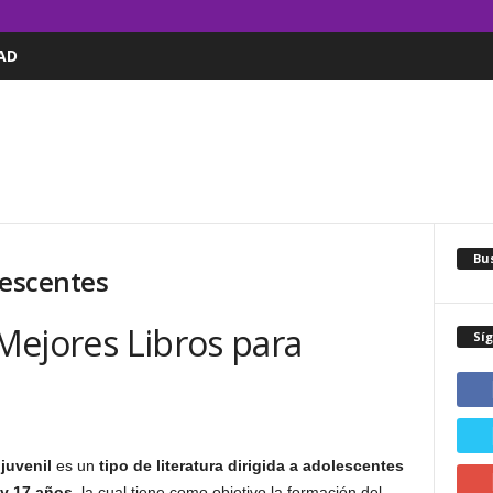
AD
Bus
lescentes
 Mejores Libros para
Sí
 juvenil
es un
tipo de literatura dirigida a adolescentes
 y 17 años
, la cual tiene como objetivo la formación del