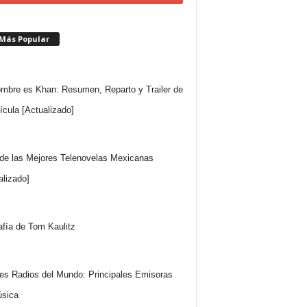
 Más Popular
mbre es Khan: Resumen, Reparto y Trailer de
lícula [Actualizado]
 de las Mejores Telenovelas Mexicanas
alizado]
afía de Tom Kaulitz
es Radios del Mundo: Principales Emisoras
sica