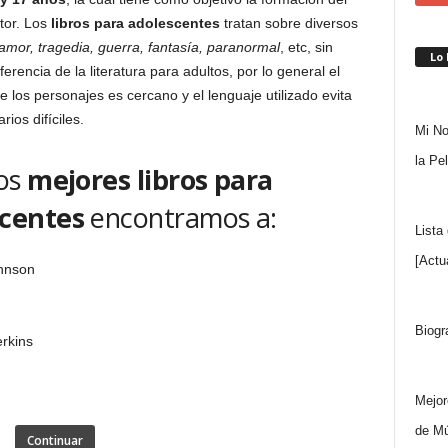
ctor. Los
libros para adolescentes
tratan sobre diversos
mor, tragedia, guerra, fantasía, paranormal
, etc, sin
Lo
erencia de la literatura para adultos, por lo general el
e los personajes es cercano y el lenguaje utilizado evita
rios difíciles.
Mi No
la Pe
los
mejores libros para
centes
encontramos a:
Lista
[Actu
ohnson
Biogr
rkins
Mejor
de Mú
Continuar