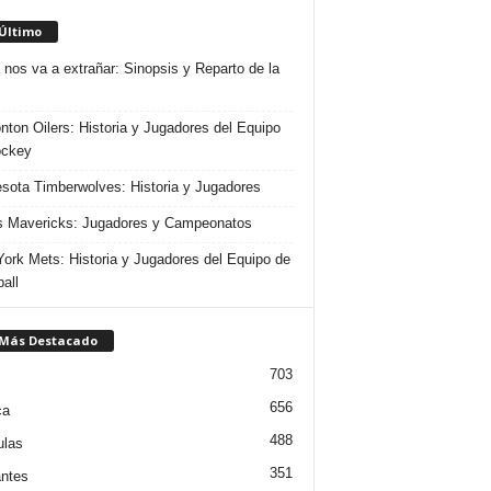
 Último
 nos va a extrañar: Sinopsis y Reparto de la
ton Oilers: Historia y Jugadores del Equipo
ockey
sota Timberwolves: Historia y Jugadores
s Mavericks: Jugadores y Campeonatos
ork Mets: Historia y Jugadores del Equipo de
all
 Más Destacado
703
656
ca
488
ulas
351
ntes