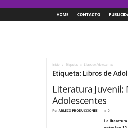
HOME
CONTACTO
PUBLICID
Inicio
Etiquetas
Libros de Adolescentes
Etiqueta: Libros de Ado
Literatura Juvenil:
Adolescentes
Por
ARLECO PRODUCCIONES
0
La
literatura
entre los 12