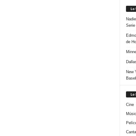
Lo
Nadie
Serie
Edmon
de H
Minne
Dalla
New Y
Baseb
Lo
Cine
Músi
Pelíc
Canta