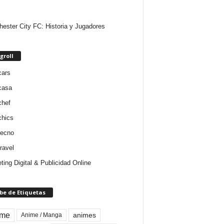
ester City FC: Historia y Jugadores
groll
cars
casa
chef
chics
tecno
ravel
ting Digital & Publicidad Online
be de Etiquetas
ime
animes
Anime / Manga