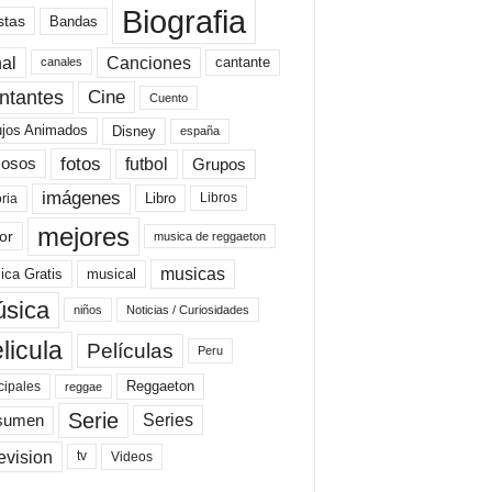
Biografia
stas
Bandas
al
Canciones
cantante
canales
Cine
ntantes
Cuento
ujos Animados
Disney
españa
fotos
futbol
Grupos
osos
imágenes
Libro
oria
Libros
mejores
or
musica de reggaeton
musicas
ica Gratis
musical
sica
niños
Noticias / Curiosidades
licula
Películas
Peru
Reggaeton
cipales
reggae
Serie
Series
sumen
evision
Videos
tv