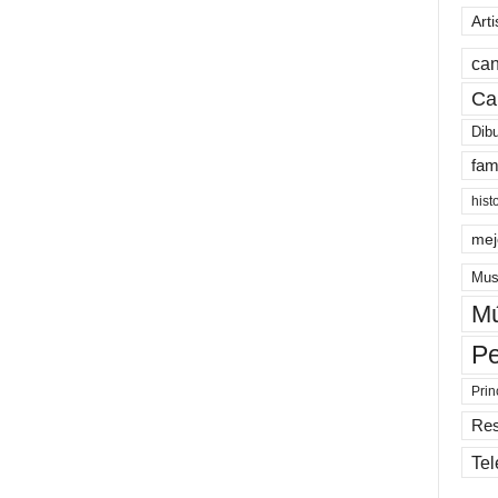
Arti
can
Ca
Dib
fam
hist
mej
Mus
Mú
Pe
Prin
Re
Tel